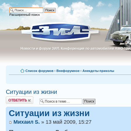
Расширенный поиск
Новости и форум ЗИЛ. Конференция по автомобилям АМО "ЗИ
Новости и форум ЗИЛ. Конференция по автомобилям АМО "З
Список форумов
‹
Внефорумное
‹
Анекдоты приколы
Ситуации из жизни
Ответить
Ситуации из жизни
Михаил S.
» 13 май 2009, 15:27