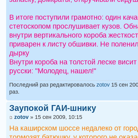
В итоге поступили грамотно: один кач
стетоскопом прослушивает кузов. Обн
внутри вертикального короба жесткост
приварен к листу обшивки. Не полени
дырку
Внутри короба на толстой леске висит 
русски: "Молодец, нашел!"
Последний раз редактировалось
zotov
15 сен 200
раз.
Заупокой ГАИ-шнику
zotov
» 15 сен 2009, 10:15
На каширском шоссе недалеко от горо
тормозят батюшку, у которого не оказа