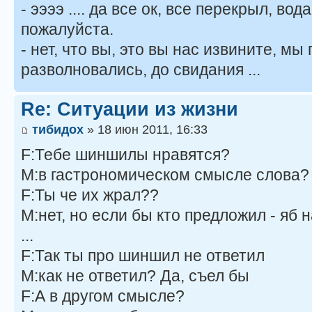
- ээээ .... да все ок, все перекрыл, во
пожалуйста.
- нет, что вы, это вы нас извините, мы
разволновались, до свидания ...
Re: Ситуации из жизни
тибидох
» 18 июн 2011, 16:33
F:Тебе шиншилы нравятся?
M:в гастрономическом смысле слова?
F:Ты че их жрал??
M:нет, но если бы кто предложил - яб 
...
F:Так ты про шиншил не ответил
M:как не ответил? Да, съел бы
F:А в другом смысле?