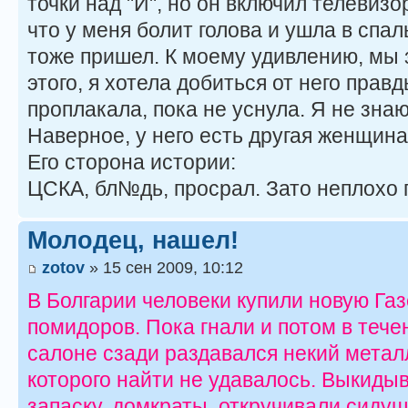
точки над "И", но он включил телевизо
что у меня болит голова и ушла в спал
тоже пришел. К моему удивлению, мы
этого, я хотела добиться от него правд
проплакала, пока не уснула. Я не знаю
Наверное, у него есть другая женщина.
Его сторона истории:
ЦСКА, бл№дь, просрал. Зато неплохо п
Молодец, нашел!
zotov
» 15 сен 2009, 10:12
В Болгарии человеки купили новую Газ
помидоров. Пока гнали и потом в тече
салоне сзади раздавался некий метал
которого найти не удавалось. Выкидыв
запаску, домкраты, откручивали сидушк