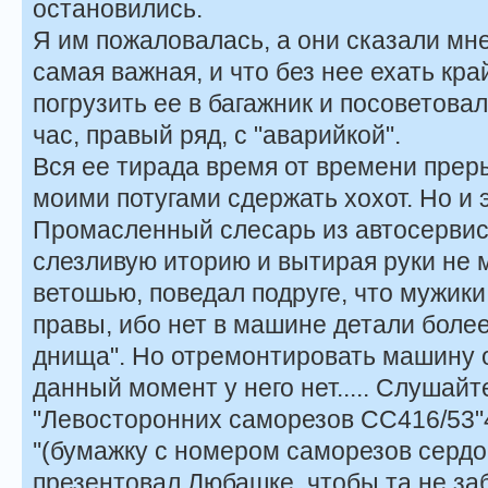
остановились.
Я им пожаловалась, а они сказали мне
самая важная, и что без нее ехать кр
погрузить ее в багажник и посоветовал
час, правый ряд, с "аварийкой".
Вся ее тирада время от времени пре
моими потугами сдержать хохот. Но и 
Промасленный слесарь из автосерви
слезливую иторию и вытирая руки не
ветошью, поведал подруге, что мужики
правы, ибо нет в машине детали боле
днища". Но отремонтировать машину он
данный момент у него нет..... Слушай
"Левосторонних саморезов СС416/53"
''(бумажку с номером саморезов серд
презентовал Любашке, чтобы та не за