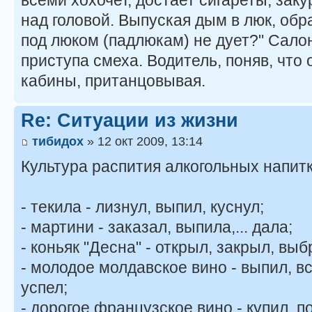
всеми хохочет, достает сигареты, зак
над головой. Выпуская дым в люк, обр
под люком (падлюкам) не дует?" Салон
приступа смеха. Водитель, поняв, что 
кабины, пританцовывая.
Re: Ситуации из жизни
тибидох
» 12 окт 2009, 13:14
Культура распития алкогольных напитк
- текила - лизнул, выпил, куснул;
- мартини - заказал, выпила,... дала;
- коньяк "Десна" - открыл, закрыл, выб
- молодое молдавское вино - выпил, вск
успел;
- дорогое французское вино - купил, по