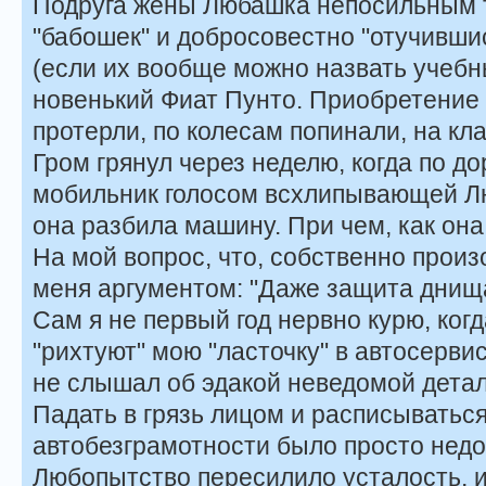
Подруга жены Любашка непосильным 
"бабошек" и добросовестно "отучивши
(если их вообще можно назвать учебн
новенький Фиат Пунто. Приобретение 
протерли, по колесам попинали, на кл
Гром грянул через неделю, когда по до
мобильник голосом всхлипывающей Лю
она разбила машину. При чем, как она
На мой вопрос, что, собственно прои
меня аргументом: "Даже защита днища
Сам я не первый год нервно курю, ко
"рихтуют" мою "ласточку" в автосервис
не слышал об эдакой неведомой детал
Падать в грязь лицом и расписыватьс
автобезграмотности было просто недо
Любопытство пересилило усталость, и