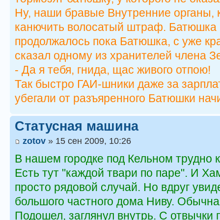
Ну, наши бравые Внутренние органы, к
канючить волосатый штраф. Батюшка н
продолжалось пока Батюшка, с уже кр
сказал одному из хранителей члена З
- Да я тебя, гнида, щас живого отпою!
Так быстро ГАИ-шники даже за зарплат
убегали от разъяренного Батюшки нач
Статусная машина
zotov
» 15 сен 2009, 10:26
В нашем городке под Кельном трудно к
Есть тут "каждой твари по паре". И Х
просто рядовой случай. Но вдруг увид
большого частного дома Ниву. Обычна
Подошел, заглянул внутрь. С отвычки 