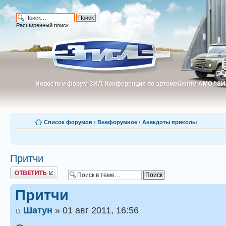
Расширенный поиск
Новости и форум ЗИЛ. Конференция по автомобилям АМО "ЗИ
Новости и форум ЗИЛ. Конференция по автомобилям АМО "З
Список форумов
‹
Внефорумное
‹
Анекдоты приколы
Притчи
Ответить
Притчи
Шатун
» 01 авг 2011, 16:56