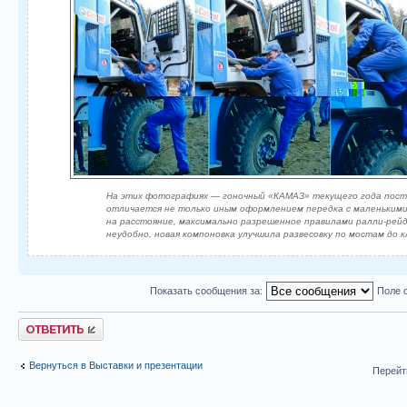
На этих фотографиях — гоночный «КАМАЗ» текущего года постр
отличается не только иным оформлением передка с маленькими 
на расстояние, максимально разрешенное правилами ралли-рейд
неудобно, новая компоновка улучшила развесовку по мостам до 
Показать сообщения за:
Поле 
Ответить
Вернуться в Выставки и презентации
Перейт