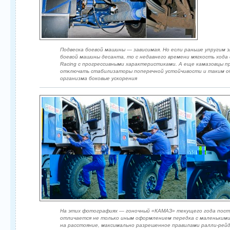
Подвеска боевой машины — зависимая. Но если раньше упругим
боевой машины десанта, то с недавнего времени мягкость хода
Racing с прогрессивными характеристиками. А еще камазовцы 
отключать стабилизаторы поперечной устойчивости и таким об
организма боковые ускорения
На этих фотографиях — гоночный «КАМАЗ» текущего года постр
отличается не только иным оформлением передка с маленькими 
на расстояние, максимально разрешенное правилами ралли-рейд