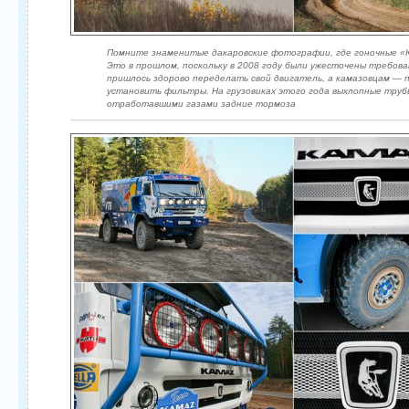
Помните знаменитые дакаровские фотографии, где гоночные «
Это в прошлом, поскольку в 2008 году были ужесточены требов
пришлось здорово переделать свой двигатель, а камазовцам — 
установить фильтры. На грузовиках этого года выхлопные тру
отработавшими газами задние тормоза