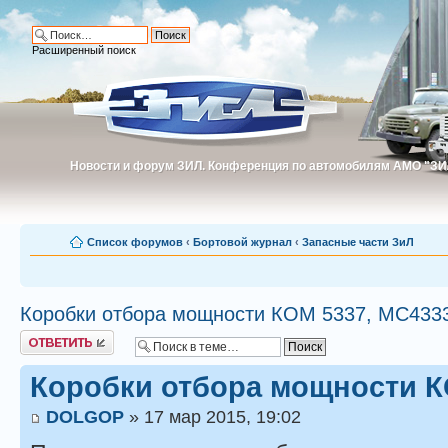
Расширенный поиск
Новости и форум ЗИЛ. Конференция по автомобилям АМО "ЗИ
Новости и форум ЗИЛ. Конференция по автомобилям АМО "З
Список форумов
‹
Бортовой журнал
‹
Запасные части ЗиЛ
Коробки отбора мощности КОМ 5337, МС433
Ответить
Коробки отбора мощности К
DOLGOP
» 17 мар 2015, 19:02