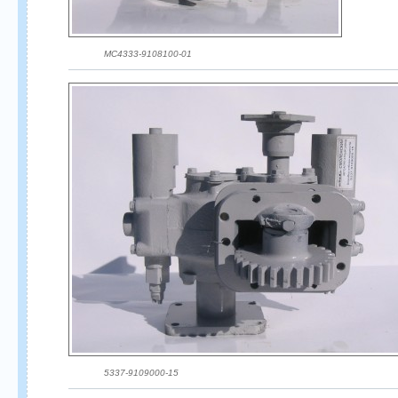
МС4333-9108100-01
5337-9109000-15