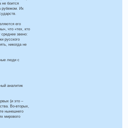
а не боится
а рубежом. Их
сударств.
являются его
ы», что «тех, кто
т среднее звено:
ки русского
ять, никогда не
ьные люди с
ный аналитик
рвых (и это –
ства. Во-вторых,
те нынешнего
ях мирового