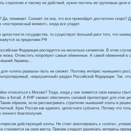
ь стратегию и тактику ее действий, нужно постичь ее групповые цели и
 Да, понимает. Сознает ли она, что все произойдет достаточно скоро? Д
 «посткризисный момент», когда все упадет.
е целостности государства, то существует большой риск того, что ныне
окажутся за пределами РФ.
 Российская Федерация распадется на несколько сегментов. В этом случа
е низка. Отомстить попробуют самые обиженные. А самой обиженной в 
нынешней Украины…
 для «элиты развала» быть не сможет. Поэтому интерес нынешнего росс
контролируемый, «верхушечный» раздел Российской Федерации. Так, чт
но относиться к Москве? Тогда, когда у них появятся свои каналы сбыт
а» в Китай. А КНР сможет обеспечить силовой протекторат для этих ре
– Таким образом, если рассматривать стратегию нынешней элиты в решен
олютный. Крах России как единого, целостного субъекта. Потому что тол
 личного благополучия.
нтересом действующей элиты. Не стоит апеллировать к «элите», уповая
е становится на свои места. Причем следует различать интересы прези