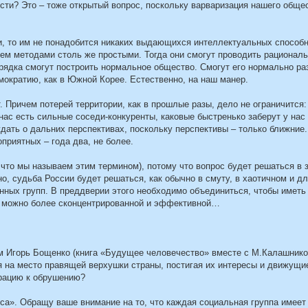
сти? Это – тоже открытый вопрос, поскольку варваризация нашего обще
, то им не понадобится никаких выдающихся интеллектуальных способн
ем методами столь же простыми. Тогда они смогут проводить рационал
рядка смогут построить нормальное общество. Смогут его нормально раз
мократию, как в Южной Корее. Естественно, на наш манер.
т. Причем потерей территории, как в прошлые разы, дело не ограничится
нас есть сильные соседи-конкуренты, каковые быстренько заберут у нас
дать о дальних перспективах, поскольку перспективы – только ближние
оприятных – года два, не более.
, что мы называем этим термином), потому что вопрос будет решаться в 
но, судьба России будет решаться, как обычно в смуту, в хаотичном и д
нных групп. В преддверии этого необходимо объединиться, чтобы иметь
ак можно более сконцентрированной и эффективной…
м Игорь Бощенко (книга «Будущее человечество» вместе с М.Калашник
 на место правящей верхушки страны, постигая их интересы и движущи
ерацию к обрушению?
са». Обращу ваше внимание на то, что каждая социальная группа имеет