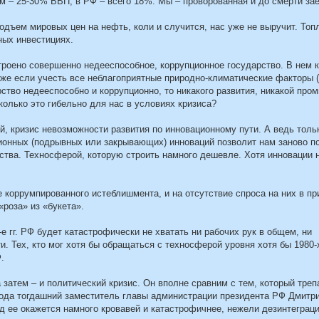
 – 25-30% ВВП, в РФ – всего 18%. Мы – проворованная и до смерти зае
дъем мировых цен на нефть, коли и случится, нас уже не выручит. Топ
ных инвестициях.
троено совершенно недееспособное, коррупционное государство. В нем 
аже если учесть все неблагоприятные природно-климатические факторы (
ство недееспособно и коррупционно, то никакого развития, никакой про
колько это гибельно для нас в условиях кризиса?
й, кризис невозможности развития по инновационному пути. А ведь толь
онных (подрывных или закрывающих) инноваций позволит нам заново п
ства. Техносферой, которую строить намного дешевле. Хотя инновации 
 коррумпированного истеблишмента, и на отсутствие спроса на них в п
«роза» из «букета».
 гг. РФ будет катастрофически не хватать ни рабочих рук в общем, ни
 Тех, кто мог хотя бы обращаться с техносферой уровня хотя бы 1980-х
.
затем – и политический кризис. Он вполне сравним с тем, который тре
 года тогдашний заместитель главы администрации президента РФ Дмит
ад ее окажется намного кровавей и катастрофичнее, нежели дезинтеграц