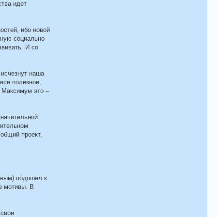
ства идет
остей, ибо новой
ьную социально-
вивать. И со
: исчезнут наша
 все полезное,
. Максимум это –
значительной
лительном
 общий проект,
овым) подошел к
е мотивы. В
 свои