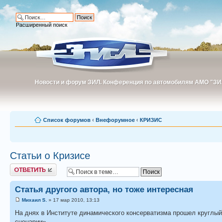
Расширенный поиск
Новости и форум ЗИЛ. Конференция по автомобилям АМО "ЗИ
Новости и форум ЗИЛ. Конференция по автомобилям АМО "З
Список форумов
‹
Внефорумное
‹
КРИЗИС
Статьи о Кризисе
Ответить
Статья другого автора, но тоже интересная
Михаил S.
» 17 мар 2010, 13:13
На днях в Институте динамического консерватизма прошел круглый
сценарии».