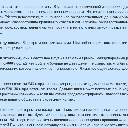
рует нам тяжелые перспективы. В условиях экономической депрессии ед
оммерческого спроса государственным спросом. Но, когда вы увеличива
й РФ это невозможно, т. к. контроль за государственными деньгами об
рывает благосостояние правящего класса и сами основы государственног
мые государством деньги начнут поступать на валютный рынок и размыва
о.
ежду нашими бюрократическими кланами. При неблагоприятном развитии
ется еще один раз.
ки экономики, они вместо нее идут на валютный рынок, международные 
 пси###т ослабляет рубль и больше не дает денег. Те средства, что был
абилизация», которая напоминает теперешнюю. Лимитирующий фактор зде
лларов (считая $43 млрд, неправомерно, вопреки одобренной методике,
но $20–30 млрд потом отыграли. Дальше цикл может повториться. И ког
 растранжиренными – если вы хотите продемонстрировать идеологичес
ение нашего общества в системный кризис.
тояние, в котором они находятся. В системном кризисе власть, скорее 
 заключается в том, будут ли они напуганы этим системным кризисом до
июня 1941 года, и вся их жизнь посвящалась воплощению принципа «лиш
телей РФ, чтобы они всю оставшуюся жизнь боялись пренебрегать инте