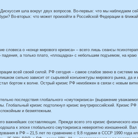
Дискуссия шла вокруг двух вопросов. Во-первых: что мы наблюдаем сей
 бури? Во-вторых: что может произойти в Российской Федерации в ближ
е словеса о «конце мирового кризиса» – всего лишь сеансы психотера
» падения, а только плато, «площадка» с небольшим подъемом, на краю 
ерации всей своей силой. РФ сегодня – самое слабое звено в системе м
слишком сильно зависит от сырьевой конъюнктуры мирового рынка, да и
 стал бортом к волне. Острый кризис РФ неизбежен в связи с новым вит
тельно последствия глобального «смутокризиса» (выражение уважаемог
мы. Глобальный кризис подтолкнул кризис внутрироссийский. Кризис РФ 
ь спокойным и безмятежным.
о его важнейших составляющих. Прежде всего это кризис физического из
подошла к эпохе глобального смутокризиса невероятно изношенной. Вал
ования в РФ – 21,5 лет по сравнению с 9,8 годами в СССР 1990 года ил