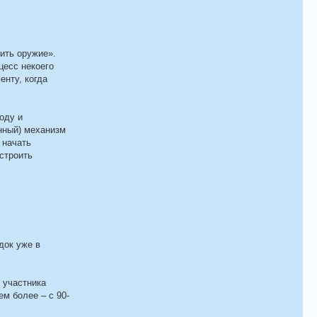
ить оружие».
цесс некоего
енту, когда
оду и
нный) механизм
 начать
строить
док уже в
 участника
м более – с 90-