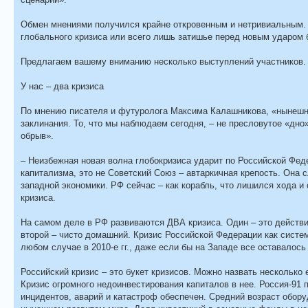
Обмен мнениями получился крайне откровенным и нетривиальным. 
глобального кризиса или всего лишь затишье перед новым ударом
Предлагаем вашему вниманию несколько выступлений участников.
У нас – два кризиса
По мнению писателя и футуролога Максима Калашникова, «нынешни
заклинания. То, что мы наблюдаем сегодня, – не пресловутое «дно
обрыв».
– Неизбежная новая волна глобокризиса ударит по Российской Фед
капитализма, это не Советский Союз – автаркичная крепость. Она 
западной экономики. РФ сейчас – как корабль, что лишился хода и
кризиса.
На самом деле в РФ развиваются ДВА кризиса. Один – это действи
второй – чисто домашний. Кризис Российской Федерации как систе
любом случае в 2010-е гг., даже если бы на Западе все оставалос
Российский кризис – это букет кризисов. Можно назвать нескольк
Кризис огромного недоинвестирования капиталов в нее. Россия-91 
инцидентов, аварий и катастроф обеспечен. Средний возраст оборуд