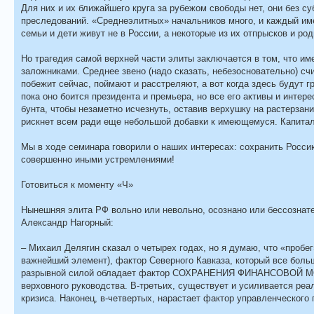
Для них и их ближайшего круга за рубежом свободы нет, они без су
преследований. «Среднеэлитных» начальников много, и каждый им
семьи и дети живут не в России, а некоторые из их отпрысков и р
Но трагедия самой верхней части элиты заключается в том, что им
заложниками. Среднее звено (надо сказать, небезосновательно) счи
побежит сейчас, поймают и расстреляют, а вот когда здесь будут г
пока оно боится президента и премьера, но все его активы и интер
бунта, чтобы незаметно исчезнуть, оставив верхушку на растерзание
рискнет всем ради еще небольшой добавки к имеющемуся. Капитал 
Мы в ходе семинара говорили о наших интересах: сохранить Росси
совершенно иными устремлениями!
Готовиться к моменту «Ч»
Нынешняя элита РФ вольно или невольно, осознано или бессознате
Александр Нагорный:
– Михаил Делягин сказал о четырех годах, но я думаю, что «пробе
важнейший элемент), фактор Северного Кавказа, который все боль
разрывной силой обладает фактор СОХРАНЕНИЯ ФИНАНСОВОЙ МО
верховного руководства. В-третьих, существует и усиливается ре
кризиса. Наконец, в-четвертых, нарастает фактор управленческого