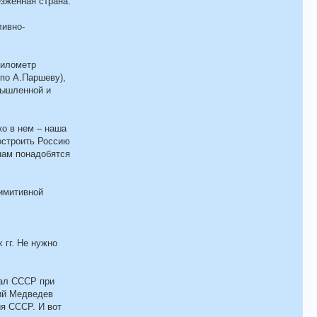
зженная страна.
ливно-
километр
по А.Паршеву),
мышленной и
ко в нем – наша
остроить Россию
нам понадобятся
римитивной
 гг. Не нужно
пал СССР при
рий Медведев
ия СССР. И вот