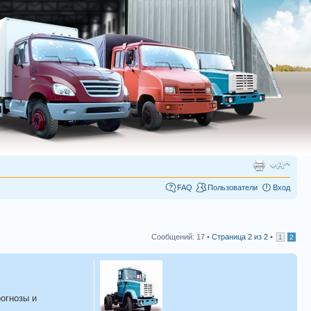
FAQ
Пользователи
Вход
Сообщений: 17 •
Страница
2
из
2
•
1
2
огнозы и