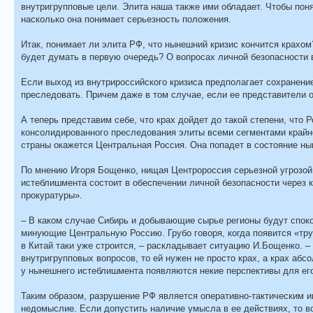
внутригрупповые цели. Элита наша также ими обладает. Чтобы понят
насколько она понимает серьезность положения.
Итак, понимает ли элита РФ, что нынешний кризис кончится крахом?
будет думать в первую очередь? О вопросах личной безопасности в
Если выход из внутрироссийского кризиса предполагает сохранени
преследовать. Причем даже в том случае, если ее представители 
А теперь представим себе, что крах дойдет до такой степени, что
консолидированного преследования элиты всеми сегментами крайн
страны окажется Центральная Россия. Она попадет в состояние 
По мнению Игоря Бощенко, нищая Центророссия серьезной угрозой
истеблишмента состоит в обеспечении личной безопасности через 
прокуратуры».
– В каком случае Сибирь и добывающие сырье регионы будут спокой
минующие Центральную Россию. Грубо говоря, когда появится «труб
в Китай таки уже строится, – раскладывает ситуацию И.Бощенко. 
внутригрупповых вопросов, то ей нужен не просто крах, а крах абс
у нынешнего истеблишмента появляются некие перспективы для его
Таким образом, разрушение РФ является оперативно-тактическим и
недомыслие. Если допустить наличие умысла в ее действиях, то вс