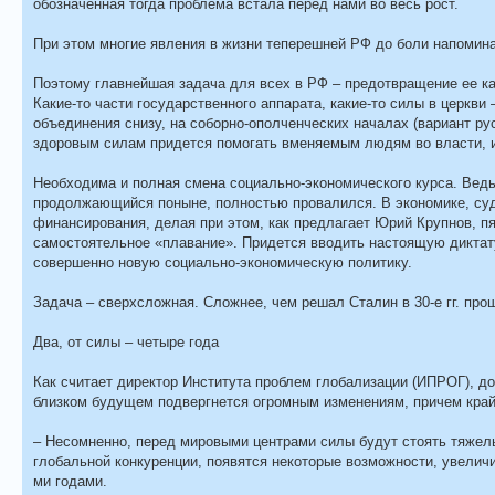
обозначенная тогда проблема встала перед нами во весь рост.
При этом многие явления в жизни теперешней РФ до боли напомин
Поэтому главнейшая задача для всех в РФ – предотвращение ее ка
Какие-то части государственного аппарата, какие-то силы в церкви
объединения снизу, на соборно-ополченческих началах (вариант рус
здоровым силам придется помогать вменяемым людям во власти, и
Необходима и полная смена социально-экономического курса. Ведь
продолжающийся поныне, полностью провалился. В экономике, суд
финансирования, делая при этом, как предлагает Юрий Крупнов, пя
самостоятельное «плавание». Придется вводить настоящую диктатур
совершенно новую социально-экономическую политику.
Задача – сверхсложная. Сложнее, чем решал Сталин в 30-е гг. пр
Два, от силы – четыре года
Как считает директор Института проблем глобализации (ИПРОГ), д
близком будущем подвергнется огромным изменениям, причем край
– Несомненно, перед мировыми центрами силы будут стоять тяжелые
глобальной конкуренции, появятся некоторые возможности, увеличи
ми годами.