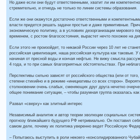
Но даже если они будут ответственными, хватит ли им компетентно
стремительно, и отнюдь не только по линии системы образования.
Если же они окажутся достаточно ответственными и компетентными
власти придется решать задачи простые и даже примитивные. Прич
экономическую политику, а в условиях дезорганизации мирового по
временем, с ростом благосостояния, вырастет нечто похожее на де
Если этого не произойдет, то никакой России через 10 лет не стане
российская цивилизация, наша российская культура как таковые. У 
начиная от пресной воды и кончая нефтью. Не вижу смысла рассуж
4 года, и то при самых благоприятных обстоятельствах. При неблаг
Перспективы сильно зависят от российского общества (или от того
степени стихийно и в режиме «инициативы со всех сторон». Вероят
столкновении очень слабых, сменяющих друг друга нечетко очерче
общее понимание ситуации, – чтобы разумная группа оказалась к
Развал «сверху» как элитный интерес
Независимый аналитик и автор теории эволюции социальных систе
прогнозу ближайшего будущего РФ нетривиально. Он поставил себя
самом деле, почему их политика уверенно ведет Российскую Фед
– Попытаюсь выступить в роли некоего «консолидированного Чубай