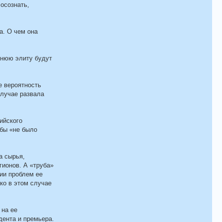
 осознать,
а. О чем она
шнюю элиту будут
е вероятность
случае развала
ийского
обы «не было
а сырья,
гионов. А «труба»
ии проблем ее
ько в этом случае
 на ее
дента и премьера.