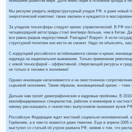
нынешнем развитом мире. Доля инвестиций в основные фонды в нем
Мы рискуем увидеть инфраструктурный упадок РФ, и даже новый по
энергетический комплекс также заезжен и нуждается в массирован
За упадком техносферы следует кризис управленческий. В РФ пос
четырехрядной автострады стоит вчетверо больше, чем в Китае. Д
все равно разрыв недопустимый. Разгадка? Воруют. А если государ
структурной политики оно вести не сможет. Надо ли объяснять, нас
С коррупцией российского истеблишмента связан и кризис инноваци
надежда на национальное выживание. Только применение революци
с новой техносферой – эффективной, сберегающей ресурсы и сред
не только в технике и экономике!
Однако инновации наталкиваются и на ожесточенное сопротивление
сырьевой экономике. Таким образом, инновационный кризис – тоже 
Дальше нам грозят демографические и кадровые проблемы. В 2010-е
квалифицированных специалистов, рабочих и инженеров в частности.
никому рассказывать о «качестве» выпускников нынешних вузов РФ
Российскую Федерацию ждет жестокий социально-экономический, а 
Горбачеве, а в чем-то окажется даже тяжелее. Еще в апреле 2005
выступил со статьей об угрозе развала РФ, заявив о том, что расп