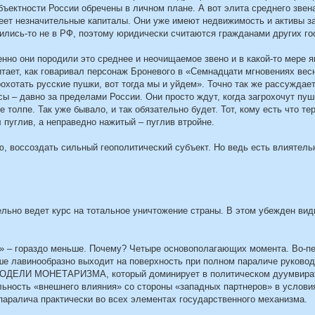
бъектности России обречены в личном плане. А вот элита среднего звен
еет незначительные капиталы. Они уже имеют недвижимость и активы з
одились-то не в РФ, поэтому юридически считаются гражданами других го
енно они породили это среднее и неочищаемое звено и в какой-то мере 
тает, как говаривал персонаж Броневого в «Семнадцати мгновениях весн
рохотать русские пушки, вот тогда мы и уйдем». Точно так же рассуждае
есы – давно за пределами России. Они просто ждут, когда загрохочут пуш
 толпе. Так уже бывало, и так обязательно будет. Тот, кому есть что тер
пуглив, а неправедно нажитый – пуглив втройне.
ю, воссоздать сильный геополитический субъект. Но ведь есть влиятел
льно ведет курс на тотальное уничтожение страны. В этом убежден вид
г» – гораздо меньше. Почему? Четыре основополагающих момента. Во-пе
ше лавинообразно выходит на поверхность при полном параличе руковод
ДЕЛИ МОНЕТАРИЗМА, который доминирует в политическом дуумвира
альность «внешнего влияния» со стороны «западных партнеров» в услови
 паралича практически во всех элементах государственного механизма.