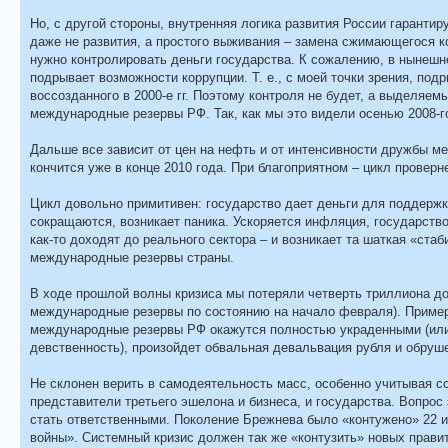
Но, с другой стороны, внутренняя логика развития России гаранти
даже не развития, а простого выживания – замена сжимающегося к
нужно контролировать деньги государства. К сожалению, в нынешне
подрывает возможности коррупции. Т. е., с моей точки зрения, под
воссозданного в 2000-е гг. Поэтому контроля не будет, а выделяе
международные резервы РФ. Так, как мы это видели осенью 2008-г
Дальше все зависит от цен на нефть и от интенсивности дружбы м
кончится уже в конце 2010 года. При благоприятном – цикл проверн
Цикл довольно примитивен: государство дает деньги для поддерж
сокращаются, возникает паника. Ускоряется инфляция, государство
как-то доходят до реального сектора – и возникает та шаткая «ст
международные резервы страны.
В ходе прошлой волны кризиса мы потеряли четверть триллиона до
международные резервы по состоянию на начало февраля). Пример
международные резервы РФ окажутся полностью украденными (или
девственность), произойдет обвальная девальвация рубля и обруш
Не склонен верить в самодеятельность масс, особенно учитывая сос
представители третьего эшелона и бизнеса, и государства. Вопрос
стать ответственными. Поколение Брежнева было «контужено» 22 
войны». Системный кризис должен так же «контузить» новых прави