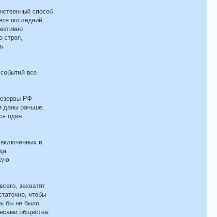
инственный способ
ете последний,
ъективно
о строя,
ть
 событий все
резервы РФ
и даны раньше,
сь один:
 включенных в
да
кую
всего, захватят
статочно, чтобы
ь бы не было
ресами общества.