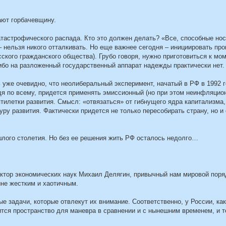
ают горбачевщину.
тастрофического распада. Кто это должен делать? «Все, способные нос
 – нельзя никого отталкивать. Но еще важнее сегодня – инициировать про
ского гражданского общества). Грубо говоря, нужно приготовиться к мом
бо на разложенный государственный аппарат надежды практически нет.
 уже очевидно, что неолиберальный эксперимент, начатый в РФ в 1992 г
я по всему, придется применять эмиссионный (но при этом неинфляцио
тилетки развития. Смысл: «отвязаться» от гибнущего ядра капитализма,
у развития. Фактически придется не только пересобирать страну, но и 
ошлого столетия. Но без ее решения жить РФ осталось недолго…
октор экономических наук Михаил Делягин, привычный нам мировой поря
не жестким и хаотичным.
 задачи, которые отвлекут их внимание. Соответственно, у России, как
тся пространство для маневра в сравнении и с нынешним временем, и те