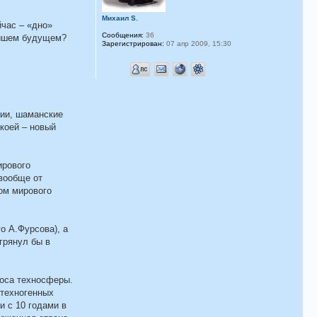
Михаил S.
час – «дно»
Сообщения:
36
айшем будущем?
Зарегистрирован:
07 апр 2009, 15:30
пии, шаманские
коей – новый
ирового
 вообще от
ком мирового
о А.Фурсова), а
грянул бы в
носа техносферы.
 техногенных
и с 10 годами в