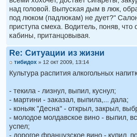
всеми хохочет, достает сигареты, зак
над головой. Выпуская дым в люк, обр
под люком (падлюкам) не дует?" Салон
приступа смеха. Водитель, поняв, что 
кабины, пританцовывая.
Re: Ситуации из жизни
тибидох
» 12 окт 2009, 13:14
Культура распития алкогольных напитк
- текила - лизнул, выпил, куснул;
- мартини - заказал, выпила,... дала;
- коньяк "Десна" - открыл, закрыл, выб
- молодое молдавское вино - выпил, вск
успел;
- дорогое французское вино - купил, по