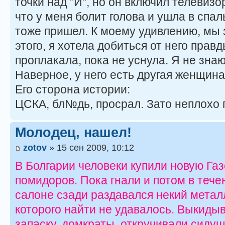
точки над "И", но он включил телевизо
что у меня болит голова и ушла в спал
тоже пришел. К моему удивлению, мы
этого, я хотела добиться от него правд
проплакала, пока не уснула. Я не знаю
Наверное, у него есть другая женщина.
Его сторона истории:
ЦСКА, бл№дь, просрал. Зато неплохо п
Молодец, нашел!
zotov
» 15 сен 2009, 10:12
В Болгарии человеки купили новую Газ
помидоров. Пока гнали и потом в тече
салоне сзади раздавался некий метал
которого найти не удавалось. Выкидыв
запаску, домкраты, откручивали сидушк