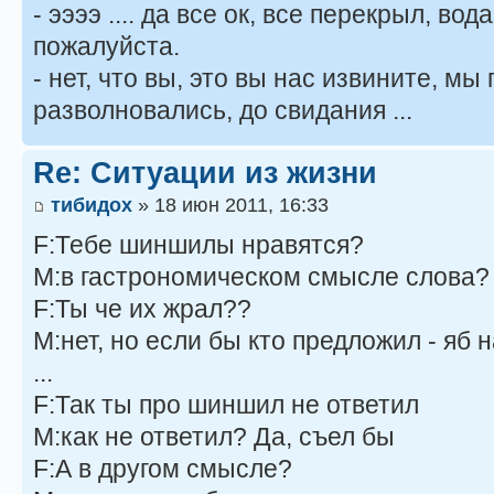
- ээээ .... да все ок, все перекрыл, во
пожалуйста.
- нет, что вы, это вы нас извините, мы
разволновались, до свидания ...
Re: Ситуации из жизни
тибидох
» 18 июн 2011, 16:33
F:Тебе шиншилы нравятся?
M:в гастрономическом смысле слова?
F:Ты че их жрал??
M:нет, но если бы кто предложил - яб 
...
F:Так ты про шиншил не ответил
M:как не ответил? Да, съел бы
F:А в другом смысле?