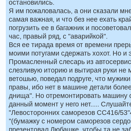
остановились.
Я им пожаловалась, а они сказали мне
самая важная, и что без нее ехать кр
погрузить ее в багажник и посоветовал
час, правый ряд, с "аварийкой".
Вся ее тирада время от времени пре
моими потугами сдержать хохот. Но и 
Промасленный слесарь из автосерви
слезливую иторию и вытирая руки не
ветошью, поведал подруге, что мужики
правы, ибо нет в машине детали боле
днища". Но отремонтировать машину он
данный момент у него нет..... Слушай
"Левосторонних саморезов СС416/53"
''(бумажку с номером саморезов серд
презентовал Любашке, чтобы та не за