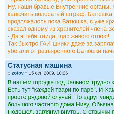
Ну, наши бравые Внутренние органы, к
канючить волосатый штраф. Батюшка н
продолжалось пока Батюшка, с уже кр
сказал одному из хранителей члена З
- Да я тебя, гнида, щас живого отпою!
Так быстро ГАИ-шники даже за зарплат
убегали от разъяренного Батюшки нач
Статусная машина
zotov
» 15 сен 2009, 10:26
В нашем городке под Кельном трудно к
Есть тут "каждой твари по паре". И Х
просто рядовой случай. Но вдруг увид
большого частного дома Ниву. Обычна
Подошел, заглянул внутрь. С отвычки 