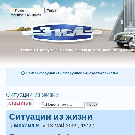
Расширенный поиск
Новости и форум ЗИЛ. Конференция по автомобилям АМО "ЗИ
Новости и форум ЗИЛ. Конференция по автомобилям АМО "З
Список форумов
‹
Внефорумное
‹
Анекдоты приколы
Ситуации из жизни
Ответить
Ситуации из жизни
Михаил S.
» 13 май 2009, 15:27