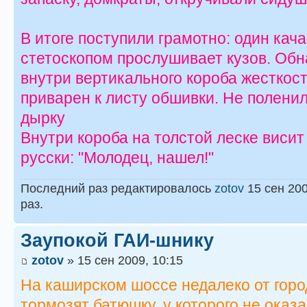
В итоге поступили грамотно: один кач
стетоскопом прослушивает кузов. Обн
внутри вертикального короба жесткост
приварен к листу обшивки. Не полени
дырку
Внутри короба на толстой леске висит 
русски: "Молодец, нашел!"
Последний раз редактировалось
zotov
15 сен 200
раз.
Заупокой ГАИ-шнику
zotov
» 15 сен 2009, 10:15
На каширском шоссе недалеко от горо
тормозят батюшку, у которого не оказа