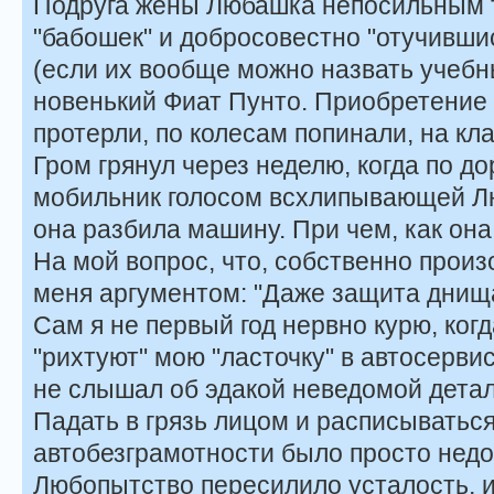
Подруга жены Любашка непосильным 
"бабошек" и добросовестно "отучивши
(если их вообще можно назвать учебн
новенький Фиат Пунто. Приобретение 
протерли, по колесам попинали, на кл
Гром грянул через неделю, когда по до
мобильник голосом всхлипывающей Лю
она разбила машину. При чем, как она
На мой вопрос, что, собственно прои
меня аргументом: "Даже защита днища
Сам я не первый год нервно курю, ко
"рихтуют" мою "ласточку" в автосервис
не слышал об эдакой неведомой детал
Падать в грязь лицом и расписыватьс
автобезграмотности было просто недо
Любопытство пересилило усталость, и