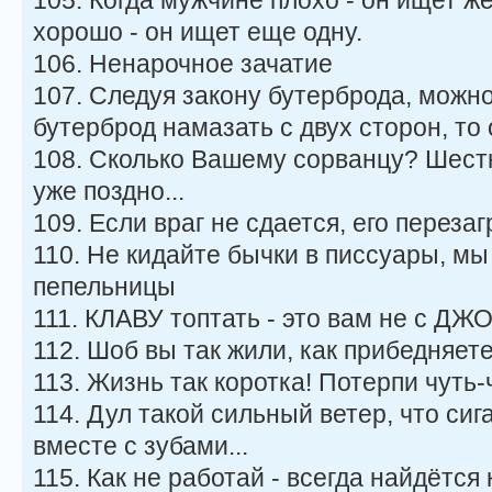
105. Когда мужчине плохо - он ищет ж
хорошо - он ищет еще одну.
106. Ненарочное зачатие
107. Следуя закону бутерброда, можно
бутерброд намазать с двух сторон, то 
108. Сколько Вашему сорванцу? Шестн
уже поздно...
109. Если враг не сдается, его переза
110. Не кидайте бычки в писсуары, мы
пепельницы
111. КЛАВУ топтать - это вам не с ДЖ
112. Шоб вы так жили, как прибедняете
113. Жизнь так коротка! Потерпи чуть-
114. Дул такой сильный ветер, что си
вместе с зубами...
115. Как не работай - всегда найдётся