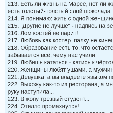
213. Есть ли жизнь на Марсе, нет ли ж
есть толстый-толстый слой шоколада
214. Я понимаю: жить с одной женщиной
215. "Другие не лучше" - надпись на з
216. Лом костей не парит!
217. Любовь как костер, палку не кине
218. Образование есть то, что остаётс
забывается всё, чему нас учили
219. Любишь кататься - катись к чёрто
220. Женщины любят ушами, а мужчины
221. Девушка, а вы владеете языком 
222. Выхожу как-то из ресторана, а мн
руку наступила...
223. В жопу трезвый студент...
224. Отелло промахнулся!