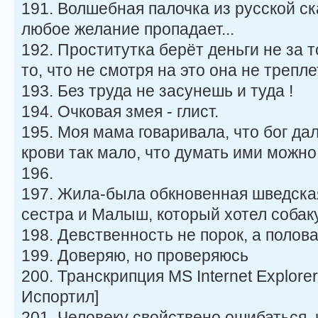
191. Волшебная палочка из русской ск
любое желание пропадает...
192. Проститутка берёт деньги не за то
то, что не смотря на это она не трепл
193. Без труда не засунешь и туда !
194. Очковая змея - глист.
195. Моя мама говаривала, что бог да
крови так мало, что думать ими можно
196.
197. Жила-была обкновенная шведская 
сестра и Малыш, который хотел собаку
198. Девственность не порок, а полов
199. Доверяю, но проверяюсь
200. Транскрипция MS Internet Explor
Испортил]
201. Человеку свойствено ошибаться, 