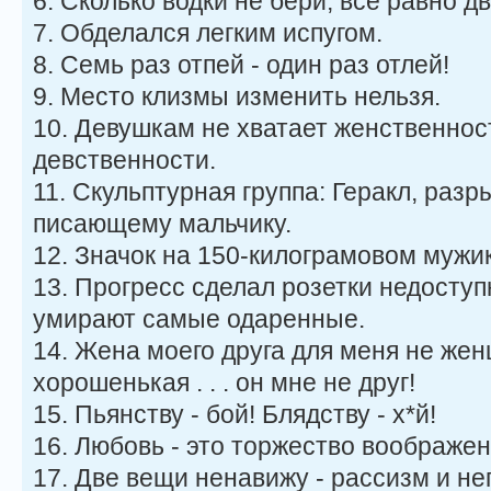
6. Сколько водки не бери, все равно дв
7. Обделался легким испугом.
8. Семь раз отпей - один раз отлей!
9. Место клизмы изменить нельзя.
10. Девушкам не хватает женственнос
девственности.
11. Скульптурная группа: Геракл, раз
писающему мальчику.
12. Значoк на 150-килограмовом мужик
13. Прогресс сделал розетки недоступ
умирают самые одаренные.
14. Жена моего друга для меня не жен
хорошенькая . . . он мне не друг!
15. Пьянству - бой! Блядству - х*й!
16. Любовь - это торжество воображен
17. Две вещи ненавижу - рассизм и не