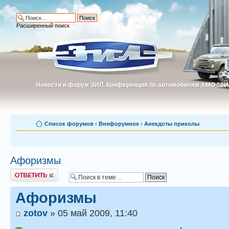
Расширенный поиск
Новости и форум ЗИЛ. Конференция по автомобилям АМО "ЗИ
Новости и форум ЗИЛ. Конференция по автомобилям АМО "З
Список форумов
‹
Внефорумное
‹
Анекдоты приколы
Афоризмы
Ответить
Афоризмы
zotov
» 05 май 2009, 11:40