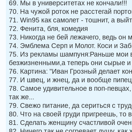
69. Мы в университетах не кончали!!!
70. На чужой роток не расстегай порто
71. Win95 как самолет - тошнит, а выйт
72. Фенита, бля, комедия
73. Никогда не бей лежачего, ведь он 
74. Эмблема Серп и Молот. Коси и Заб
75. Из рекламы шампуня:Раньше мои 
безжизненными,а теперь они сырые и
76. Картина: "Иван Грозный делает ко
77. И швец, и жнец, да и вообще пипец
78. Самое удивительное в поп-певцах,
так же...
79. Свежо питание, да сериться с тру
80. Что на своей груди пригреешь, то 
81. Сделать женщину счастливой очень
82. Ничего так не согревает душу, как 