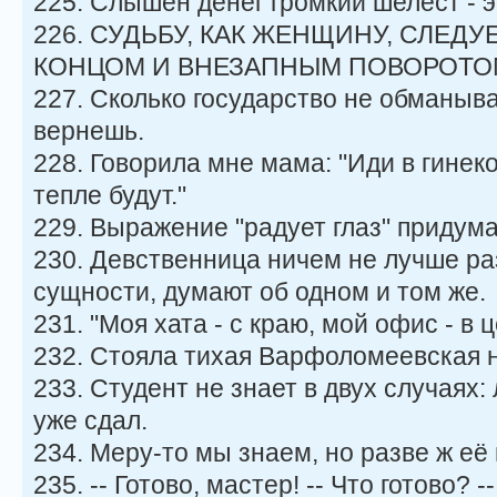
225. Слышен денег громкий шелест - э
226. СУДЬБУ, КАК ЖЕНЩИНУ, СЛЕД
КОНЦОМ И ВНЕЗАПНЫМ ПОВОРОТО
227. Сколько государство не обманыва
вернешь.
228. Говорила мне мама: "Иди в гинеко
тепле будут."
229. Выpажение "pадует глаз" пpидум
230. Девственница ничем не лучше раз
сущности, думают об одном и том же.
231. "Моя хата - с краю, мой офис - в ц
232. Стояла тихая Варфоломеевская н
233. Студент не знает в двух случаях:
уже сдал.
234. Меру-то мы знаем, но разве ж е
235. -- Готово, мастер! -- Что готово? 