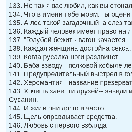
133. Не так я вас любил, как вы стонали
134. Что в имени тебе моем, ты оцени
135. А лес такой загадочный, а слез 
136. Каждый человек имеет право на л
137. "Голубой бежит - вагон качается ...
138. Каждая женщина достойна секса,
139. Когда русалка ноги раздвинет
140. Баба взводу - полковой кобыле ле
141. Предупредительный выстрел в го
142. Херомантия - название презерват
143. Хочешь завести друзей-- заведи 
Сусанин.
144. И жили они долго и часто.
145. Щель оправдывает средства.
146. Любовь с первого взбляда