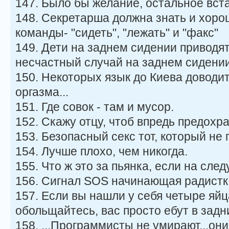
147. Было бы желание, остальное вст
148. Секретарша должна знать и хоро
команды- "сидеть", "лежать" и "факс"
149. Дети на заднем сидении приводят
несчастный случай на заднем сидении
150. Некоторых язык до Киева доводит,
оргазма...
151. Где совок - там и мусор.
152. Скажу отцу, чтоб впредь предохра
153. Безопасный секс тот, который не 
154. Лучше плохо, чем никогда.
155. Что ж это за пьянка, если на сле
156. Сигнал SOS начинающая радистка
157. Если вы нашли у себя четыре яйца
обольщайтесь, вас просто ебут в задн
158. ...Программисты не умирают...они