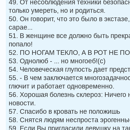
49. От несоблюдения техники безопас
только умереть, но и родиться.
50. Он говорит, что это было в экстазе,
сарае...
51. В женщине все должно быть прекра
попало!
52. ПО НОГАМ ТЕКЛО, А В РОТ НЕ 
53. Однолюб - ... но многоеб!(с)
54. Человеческая глупость дает предс
55. - В чем заключается многозадачно
глючит и работает одновременно.
56. Хорошая болезнь склероз: Ничего н
новости.
57. Cпасибо в кровать не положишь
58. Снятся людям неспроста эрогенны
59. Если Вы пригласили девушку на тан