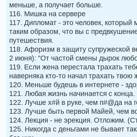
меньше, а получает больше.
116. Мишка на сервере
117. Дипломат - это человек, который
таким образом, что вы с предвкушени
путешествия.
118. Афоризм в защиту супружеской ве
2 июня): "От частой смены дырок любо
119. Если жена перестала трахать теб
наверняка кто-то начал трахать твою 
120. Меньше будешь в интернете - здо
121. Любая жизнь начинается с конца.
122. Лучше х#й в руке, чем п#@да на го
123. Лучше быть первой Майей, чем в
124. Лекция - не эрекция. Отложим. (
125. Никогда с деньгами не бывает та