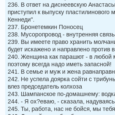
236. В ответ на диснеевскую Анаста
приступил к выпуску пластилинового 
Кеннеди".
237. Бронетемкин Поносец
238. Мусоропровод - внутренняя связь
239. Вы имеете право хранить молчани
будет искажено и направлено против в
240. Женщина как парашют - в любой 
поэтому всегда надо иметь запасной!
241. В семье и муж и жена равнаправ
242. Не успела доярка сойти с трибуны
влез председатель колхоза
243. Шампанское по-домашнему: водк
244. - Я ох?еваю, - сказала, надуваясь
245. Ты, работа, нас не бойся, мы теб