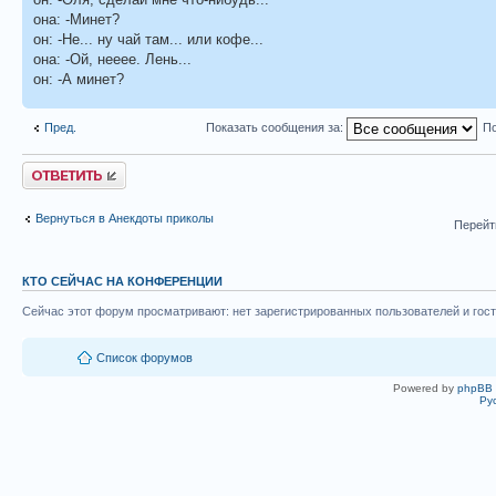
она: -Минет?
он: -Не... ну чай там... или кофе...
она: -Ой, нееее. Лень...
он: -А минет?
Пред.
Показать сообщения за:
По
Ответить
Вернуться в Анекдоты приколы
Перейт
КТО СЕЙЧАС НА КОНФЕРЕНЦИИ
Сейчас этот форум просматривают: нет зарегистрированных пользователей и гост
Список форумов
Powered by
phpBB
Ру