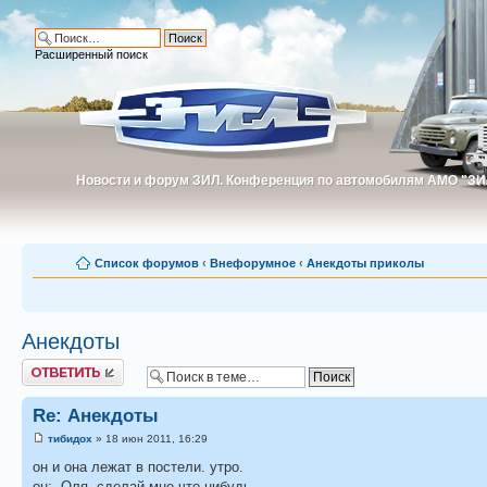
Расширенный поиск
Новости и форум ЗИЛ. Конференция по автомобилям АМО "ЗИ
Новости и форум ЗИЛ. Конференция по автомобилям АМО "З
Список форумов
‹
Внефорумное
‹
Анекдоты приколы
Анекдоты
Ответить
Re: Анекдоты
тибидох
» 18 июн 2011, 16:29
он и она лежат в постели. утро.
он: -Оля, сделай мне что-нибудь...