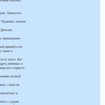
бгоняй сколько
грев. Пришлось
о Пушкина, начала
. Дальше
 у переводчика
кой армией и ее
е такая и
ты в хохот. Вот
едить военных о
 еще вот скорость
 помимо всякой
ике, глаза на
нчатый вал и
мять с чудом