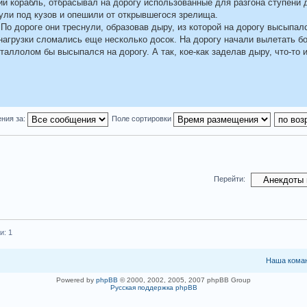
кий корабль, отбрасывал на дорогу использованные для разгона ступени 
ули под кузов и опешили от открывшегося зрелища.
 По дороге они треснули, образовав дыру, из которой на дорогу высыпал
 нагрузки сломались еще несколько досок. На дорогу начали вылетать б
таллолом бы высыпался на дорогу. А так, кое-как заделав дыру, что-то 
ния за:
Поле сортировки
Перейти:
и: 1
Наша кома
Powered by
phpBB
© 2000, 2002, 2005, 2007 phpBB Group
Русская поддержка phpBB