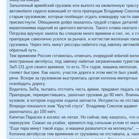
Запыленный армейский грузовик еле выполз на оживленную трассу 
автомобиля сидели взмокший от пота прапорщик Владимир Соколов
старым грузовикам, которые пообещал отдать командиру части зав
присвистнули. Обещанное добро оказалось грудой старых деталей м
вкраплениями изделий из цветного металла. Такого хлама хватало и 
Погрузка вручную заняла бы слишком много времени и сил, но, к сч
прапорщик самолично уселся за рычаги, и когтистая железная лап
грузовика. Через пять минут рессоры набитого под завязку автомоб
обратный путь…
Тем временем Россия готовилась отмечать очередной юбилей вели
иностранные автобусы, под завязку набитые заграничными туриста
ЗиЛ-131 для своего времени, то есть 70-х годов, машина неплохая
гоняют быстрее. Как назло, участок дороги в этом месте был узкий,
речи. Вскоре за грузовиком выстроилась целая колонна импортных 
освободить дорогу.
Водитель ЗиЛа, пытаясь отстоять честь армии, придавил педаль га
Прапорщик, перекрестившись, разогнал грузовик до 80 км/ч. Военн
кузовом, в котором ходуном ходили запчасти. Интуристы не отстав
Впереди показался знак “Крутой спуск”. Владимир Соколов вдавил 
разогналось до 100 км/ч.
Капитан Парасюк в космос не летал. Но сейчас ему казалось, что о
перегрузок. Скакал на ухабах, кренился под сильным углом от мал
“Еще пара минут такой езды, и машина развалится на молекулы”, 
Колонна автобусов тем временем от грузовика не отставала, а, на