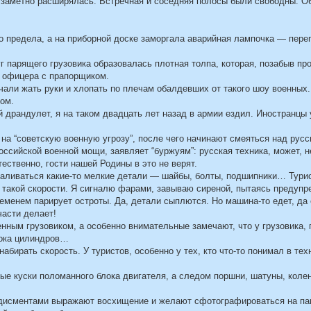
 заметно расширялась. Встречная и соседняя полосы были свободны. О
до предела, а на приборной доске заморгала аварийная лампочка — пере
г парящего грузовика образовалась плотная толпа, которая, позабыв пр
а офицера с прапорщиком.
чали жать руки и хлопать по плечам обалдевших от такого шоу военных
ком.
й драндулет, я на таком двадцать лет назад в армии ездил. Иностранцы
на “советскую военную угрозу”, после чего начинают смеяться над русс
оссийской военной мощи, заявляет “буржуям”: русская техника, может, н
тественно, гости нашей Родины в это не верят.
валиваться какие-то мелкие детали — шайбы, болты, подшипники… Турис
и такой скорости. Я сигналю фарами, завываю сиреной, пытаясь предупр
ременем парирует остроты. Да, детали сыплются. Но машина-то едет, да
части делает!
нным грузовиком, а особенно внимательные замечают, что у грузовика,
лока цилиндров…
бирать скорость. У туристов, особенно у тех, кто что-то понимал в техн
ные куски поломанного блока двигателя, а следом поршни, шатуны, коле
одисментами выражают восхищение и желают сфотографироваться на па