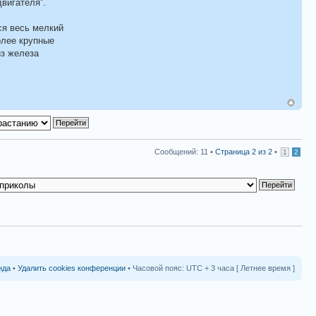
двигателя”.
ся весь мелкий
олее крупные
из железа
Сообщений: 11 •
Страница
2
из
2
•
1
2
нда
•
Удалить cookies конференции
• Часовой пояс: UTC + 3 часа [ Летнее время ]