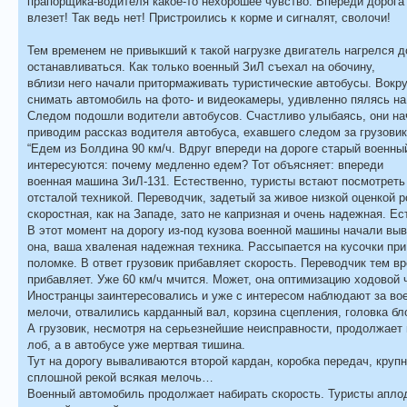
прапорщика-водителя какое-то нехорошее чувство. Впереди дорога
влезет! Так ведь нет! Пристроились к корме и сигналят, сволочи!
Тем временем не привыкший к такой нагрузке двигатель нагрелся 
останавливаться. Как только военный ЗиЛ съехал на обочину,
вблизи него начали притормаживать туристические автобусы. Вокру
снимать автомобиль на фото- и видеокамеры, удивленно пялясь н
Следом подошли водители автобусов. Счастливо улыбаясь, они на
приводим рассказ водителя автобуса, ехавшего следом за грузови
“Едем из Болдина 90 км/ч. Вдруг впереди на дороге старый военны
интересуются: почему медленно едем? Тот объясняет: впереди
военная машина ЗиЛ-131. Естественно, туристы встают посмотреть 
отсталой техникой. Переводчик, задетый за живое низкой оценкой р
скоростная, как на Западе, зато не капризная и очень надежная. Ес
В этот момент на дорогу из-под кузова военной машины начали вы
она, ваша хваленая надежная техника. Рассыпается на кусочки пр
поломке. В ответ грузовик прибавляет скорость. Переводчик тем в
прибавляет. Уже 60 км/ч мчится. Может, она оптимизацию ходовой 
Иностранцы заинтересовались и уже с интересом наблюдают за вое
мелочи, отвалились карданный вал, корзина сцепления, головка б
А грузовик, несмотря на серьезнейшие неисправности, продолжает на
лоб, а в автобусе уже мертвая тишина.
Тут на дорогу вываливаются второй кардан, коробка передач, круп
сплошной рекой всякая мелочь…
Военный автомобиль продолжает набирать скорость. Туристы апл