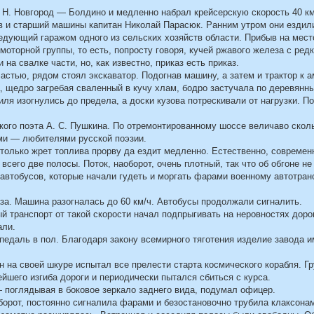
Н. Новгород — Болдино и медленно набрал крейсерскую скорость 40 км
 и старший машины капитан Николай Парасюк. Ранним утром они ездили
едующий гаражом одного из сельских хозяйств области. Прибыв на мест
оторной группы, то есть, попросту говоря, кучей ржавого железа с ред
на свалке части, но, как известно, приказ есть приказ.
астью, рядом стоял экскаватор. Подогнав машину, а затем и трактор к 
а, щедро загребая сваленный в кучу хлам, бодро застучала по деревянн
иля изогнулись до предела, а доски кузова потрескивали от нагрузки. П
кого поэта А. С. Пушкина. По отремонтированному шоссе величаво скол
ми — любителями русской поэзии.
, только жрет топлива прорву да ездит медленно. Естественно, совреме
 всего две полосы. Поток, наоборот, очень плотный, так что об обгоне не
автобусов, которые начали гудеть и моргать фарами военному автотран
за. Машина разогналась до 60 км/ч. Автобусы продолжали сигналить.
ый транспорт от такой скорости начал подпрыгивать на неровностях доро
али.
педаль в пол. Благодаря закону всемирного тяготения изделие завода 
н на своей шкуре испытал все прелести старта космического корабля. Г
ейшего изгиба дороги и периодически пытался сбиться с курса.
— поглядывая в боковое зеркало заднего вида, подумал офицер.
оборот, постоянно сигналила фарами и безостановочно трубила клаксона