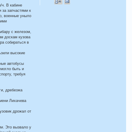
/ч. В кабине
 за запчастями к
о, военные уныло
кими
амбару с железом,
ым доскам кузова
ора собираться в
ьзили высокие
нные автобусы
 могло быть и
спорту, требуя
ги, дребезжа
имени Лихачева
рузовик дрожал от
ми. Это вызвало у