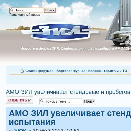
Расширенный поиск
Новости и форум ЗИЛ. Конференция по автомобилям АМО "ЗИ
Новости и форум ЗИЛ. Конференция по автомобилям АМО "З
Список форумов
‹
Бортовой журнал
‹
Вопросы гарантии и ТО
АМО ЗИЛ увеличивает стендовые и пробегов
Ответить
АМО ЗИЛ увеличивает стен
испытания
zilOK
» 19 июл 2012, 10:52