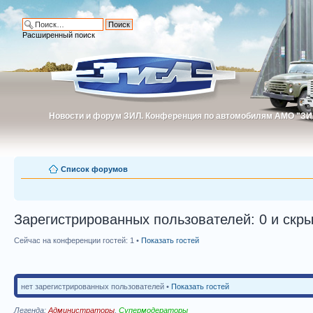
Расширенный поиск
Новости и форум ЗИЛ. Конференция по автомобилям АМО "ЗИ
Новости и форум ЗИЛ. Конференция по автомобилям АМО "З
Список форумов
Зарегистрированных пользователей: 0 и скры
Сейчас на конференции гостей: 1 •
Показать гостей
нет зарегистрированных пользователей •
Показать гостей
Легенда:
Администраторы
,
Супермодераторы