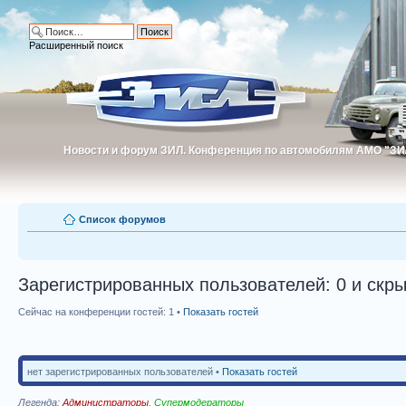
Расширенный поиск
Новости и форум ЗИЛ. Конференция по автомобилям АМО "ЗИ
Новости и форум ЗИЛ. Конференция по автомобилям АМО "З
Список форумов
Зарегистрированных пользователей: 0 и скры
Сейчас на конференции гостей: 1 •
Показать гостей
нет зарегистрированных пользователей •
Показать гостей
Легенда:
Администраторы
,
Супермодераторы