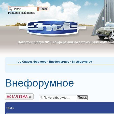
Расширенный поиск
Новости и форум ЗИЛ. Конференция по автомобилям АМО "ЗИ
Новости и форум ЗИЛ. Конференция по автомобилям АМО "З
Список форумов
‹
Внефорумное
‹
Внефорумное
Внефорумное
Новая тема
ТЕМЫ