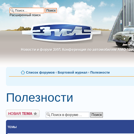
Расширенный поиск
Новости и форум ЗИЛ. Конференция по автомобилям АМО "ЗИ
Новости и форум ЗИЛ. Конференция по автомобилям АМО "З
Список форумов
‹
Бортовой журнал
‹
Полезности
Полезности
Новая тема
ТЕМЫ