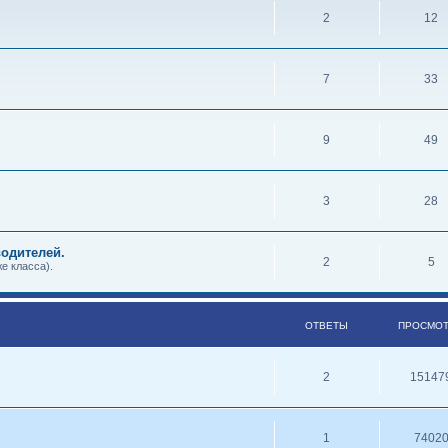
2
12
7
33
9
49
3
28
одителей.
2
5
е класса).
ОТВЕТЫ
ПРОСМО
2
15147
1
7402