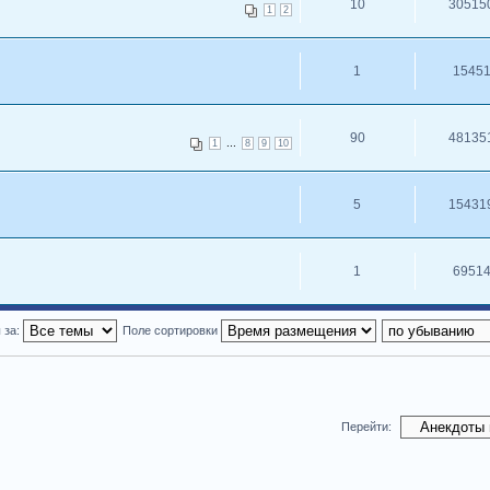
10
30515
1
2
1
1545
90
48135
...
1
8
9
10
5
15431
1
6951
 за:
Поле сортировки
Перейти: