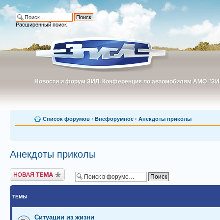
Расширенный поиск
Новости и форум ЗИЛ. Конференция по автомобилям АМО "ЗИ
Новости и форум ЗИЛ. Конференция по автомобилям АМО "З
Список форумов
‹
Внефорумное
‹
Анекдоты приколы
Анекдоты приколы
Новая тема
ТЕМЫ
Ситуации из жизни