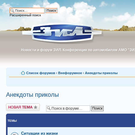
Расширенный поиск
Новости и форум ЗИЛ. Конференция по автомобилям АМО "ЗИ
Новости и форум ЗИЛ. Конференция по автомобилям АМО "З
Список форумов
‹
Внефорумное
‹
Анекдоты приколы
Анекдоты приколы
Новая тема
ТЕМЫ
Ситуации из жизни