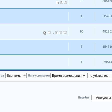
10
30515
1
2
1
1545
90
48135
...
1
8
9
10
5
15431
1
6951
 за:
Поле сортировки
Перейти: