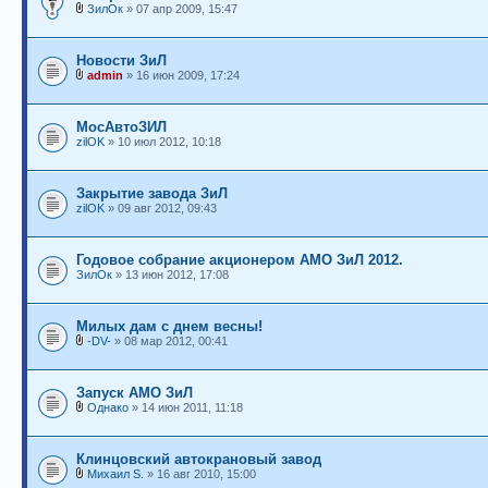
ЗилОк
» 07 апр 2009, 15:47
Новости ЗиЛ
admin
» 16 июн 2009, 17:24
МосАвтоЗИЛ
zilOK
» 10 июл 2012, 10:18
Закрытие завода ЗиЛ
zilOK
» 09 авг 2012, 09:43
Годовое собрание акционером АМО ЗиЛ 2012.
ЗилОк
» 13 июн 2012, 17:08
Милых дам с днем весны!
-DV-
» 08 мар 2012, 00:41
Запуск АМО ЗиЛ
Однако
» 14 июн 2011, 11:18
Клинцовский автокрановый завод
Михаил S.
» 16 авг 2010, 15:00