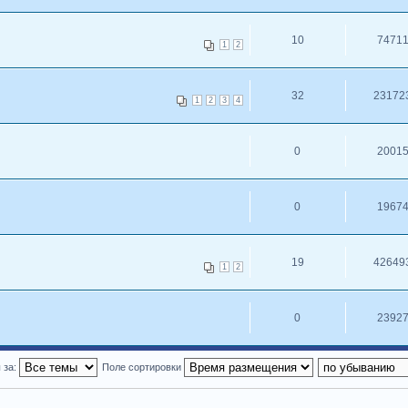
10
7471
1
2
32
23172
1
2
3
4
0
2001
0
1967
19
42649
1
2
0
2392
 за:
Поле сортировки