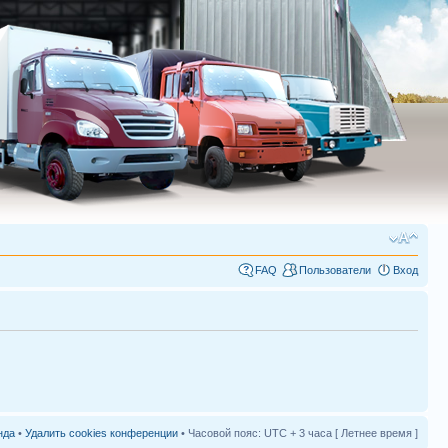
FAQ
Пользователи
Вход
нда
•
Удалить cookies конференции
• Часовой пояс: UTC + 3 часа [ Летнее время ]