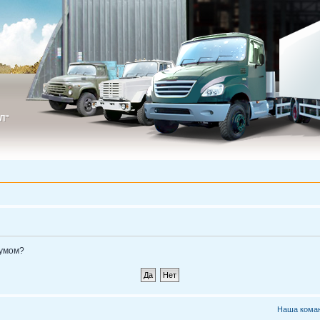
Л"
ИЛ"
румом?
Наша кома