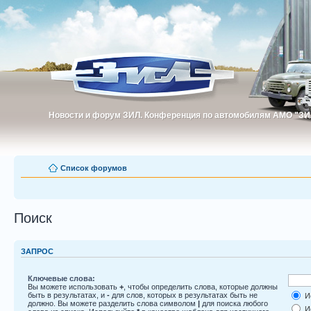
Новости и форум ЗИЛ. Конференция по автомобилям АМО "ЗИ
Новости и форум ЗИЛ. Конференция по автомобилям АМО "З
Список форумов
Поиск
ЗАПРОС
Ключевые слова:
Вы можете использовать
+
, чтобы определить слова, которые должны
быть в результатах, и
-
для слов, которых в результатах быть не
Ис
должно. Вы можете разделить слова символом
|
для поиска любого
Ис