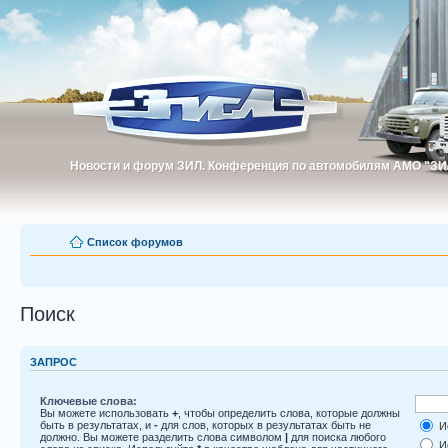
Новости и форум ЗИЛ. Конференция по автомобилям АМО "ЗИ
Новости и форум ЗИЛ. Конференция по автомобилям АМО "З
Список форумов
Поиск
ЗАПРОС
Ключевые слова:
Вы можете использовать
+
, чтобы определить слова, которые должны
быть в результатах, и
-
для слов, которых в результатах быть не
Ис
должно. Вы можете разделить слова символом
|
для поиска любого
Ис