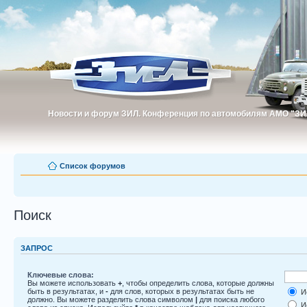
Новости и форум ЗИЛ. Конференция по автомобилям АМО "ЗИ
Новости и форум ЗИЛ. Конференция по автомобилям АМО "З
Список форумов
Поиск
ЗАПРОС
Ключевые слова:
Вы можете использовать
+
, чтобы определить слова, которые должны
быть в результатах, и
-
для слов, которых в результатах быть не
Ис
должно. Вы можете разделить слова символом
|
для поиска любого
Ис