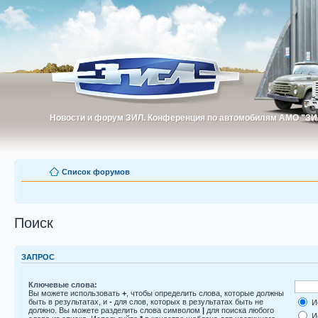
Новости и форум ЗИЛ. Конференция по автомобилям АМО "ЗИ
Новости и форум ЗИЛ. Конференция по автомобилям АМО "З
Список форумов
Поиск
ЗАПРОС
Ключевые слова:
Вы можете использовать
+
, чтобы определить слова, которые должны
быть в результатах, и
-
для слов, которых в результатах быть не
Ис
должно. Вы можете разделить слова символом
|
для поиска любого
Ис