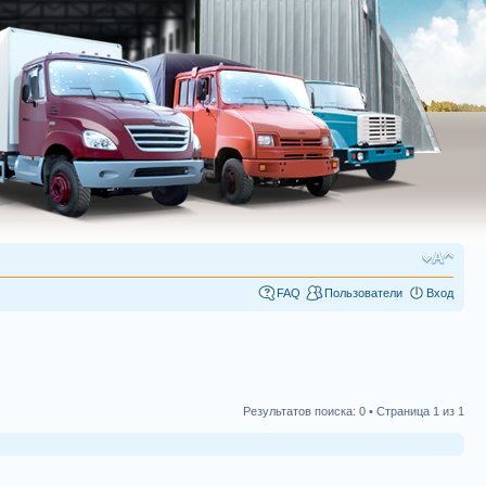
FAQ
Пользователи
Вход
Результатов поиска: 0 • Страница
1
из
1