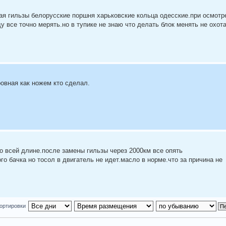
ая гильзы белорусские поршня харьковские кольца одесские.при осмотр
у все точно мерять.но в тупике не знаю что делать блок менять не охота
овная как ножем кто сделал.
по всей длине.после замены гильзы через 2000км все опять
о бачка но тосол в двигатель не идет.масло в норме.что за причина не
ортировки