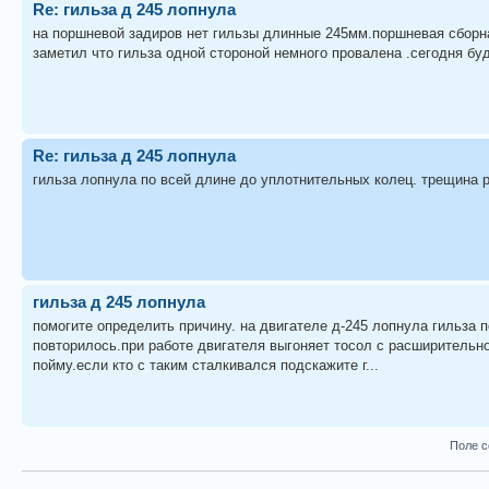
Re: гильза д 245 лопнула
на поршневой задиров нет гильзы длинные 245мм.поршневая сборн
заметил что гильза одной стороной немного провалена .сегодня буд
Re: гильза д 245 лопнула
гильза лопнула по всей длине до уплотнительных колец. трещина р
гильза д 245 лопнула
помогите определить причину. на двигателе д-245 лопнула гильза 
повторилось.при работе двигателя выгоняет тосол с расширительног
пойму.если кто с таким сталкивался подскажите г...
Поле с