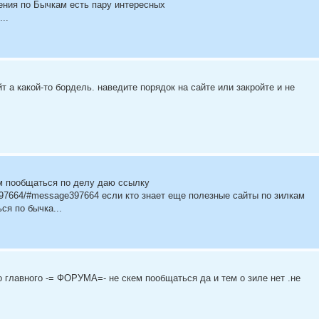
ения по Бычкам есть пару интересных
...
т а какой-то бордель. наведите порядок на сайте или закройте и не
им пообщаться по делу даю ссылку
e397664/#message397664 если кто знает еще полезные сайты по зилкам
ся по бычка...
о главного -= ФОРУМА=- не скем пообщаться да и тем о зиле нет .не