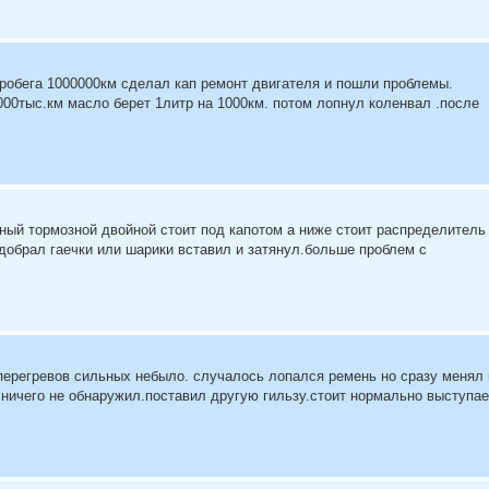
пробега 1000000км сделал кап ремонт двигателя и пошли проблемы.
000тыс.км масло берет 1литр на 1000км. потом лопнул коленвал .после
авный тормозной двойной стоит под капотом а ниже стоит распределитель
одобрал гаечки или шарики вставил и затянул.больше проблем с
перегревов сильных небыло. случалось лопался ремень но сразу менял 
ничего не обнаружил.поставил другую гильзу.стоит нормально выступае