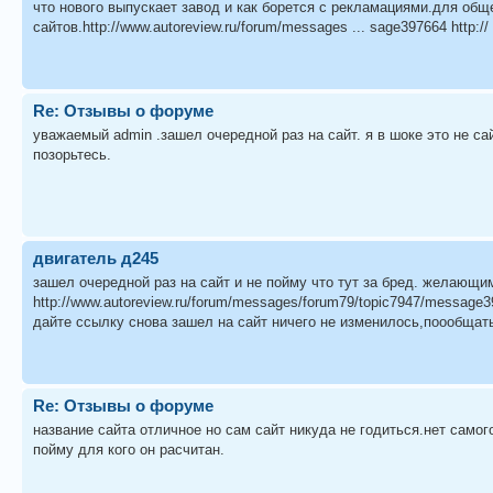
что нового выпускает завод и как борется с рекламациями.для общ
сайтов.http://www.autoreview.ru/forum/messages ... sage397664 http:// 
Re: Отзывы о форуме
уважаемый admin .зашел очередной раз на сайт. я в шоке это не сай
позорьтесь.
двигатель д245
зашел очередной раз на сайт и не пойму что тут за бред. желающ
http://www.autoreview.ru/forum/messages/forum79/topic7947/messag
дайте ссылку снова зашел на сайт ничего не изменилось,поообщать
Re: Отзывы о форуме
название сайта отличное но сам сайт никуда не годиться.нет самог
пойму для кого он расчитан.