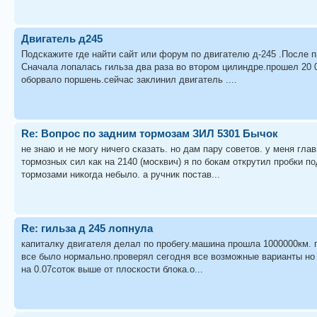
Двигатель д245
Подскажите где найти сайт или форум по двигателю д-245 .После 
Сначала лопалась гильза два раза во втором цилиндре.прошел 20 
оборвало поршень.сейчас заклинил двигатель ....
Re: Вопрос по задним тормозам ЗИЛ 5301 Бычок
не знаю и не могу ничего сказать. но дам пару советов. у меня гл
тормозных сил как на 2140 (москвич) я по бокам открутил пробки п
тормозами никогда небыло. а ручник постав...
Re: гильза д 245 лопнула
капиталку двигателя делал по пробегу.машина прошла 1000000км. 
все было нормально.проверял сегодня все возможные варианты но 
на 0.07соток выше от плоскости блока.о...