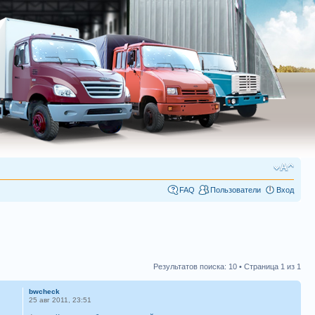
FAQ
Пользователи
Вход
Результатов поиска: 10 • Страница
1
из
1
bwcheck
25 авг 2011, 23:51