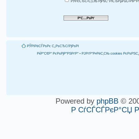
РЎРєСЂС‹С‚СЊ РјРѕС‘ РїСЂРµР±С‹РІР°Р
РЎРїРёСЃРѕРє С„РѕСЂСѓРјРѕРІ
РќР°С€Р° РєРѕРјР°РЅРґР°
•
РЈРґР°Р»РёС‚СЊ cookies РєРѕРЅ
Powered by
phpBB
© 200
Р СѓСЃСЃРєР°СЏ 