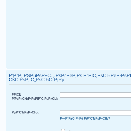
Р’Р°Рј РЅРµРѕР±С…РѕРґРёРјРѕ Р°РІС‚РѕСЂРёР·РѕРІ
СЌС‚РѕРј С„РѕСЂСѓРјРµ.
РРјСЏ
РїРѕР»СЊР·РѕРІР°С‚РµР»СЏ:
РџР°СЂРѕР»СЊ:
Р—Р°Р±С‹Р»Рё РїР°СЂРѕР»СЊ?