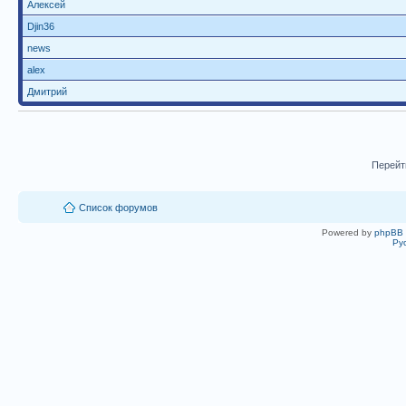
Алексей
Djin36
news
alex
Дмитрий
Перейт
Список форумов
Powered by
phpBB
Ру