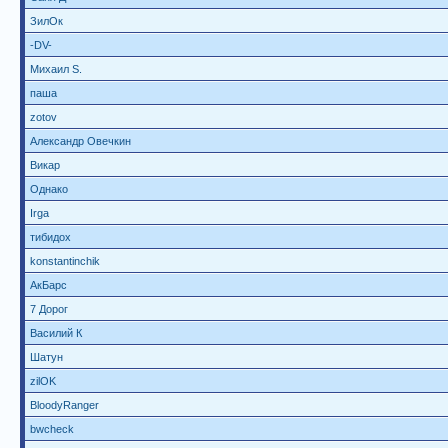
ЗилОк
-DV-
Михаил S.
паша
zotov
Александр Овечкин
Викар
Однако
Irga
тибидох
konstantinchik
АкБарс
7 Дорог
Василий К
Шатун
zilOK
BloodyRanger
bwcheck