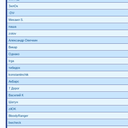
ЗилОк
-DV-
Михаил S.
паша
zotov
Александр Овечкин
Викар
Однако
Irga
тибидох
konstantinchik
АкБарс
7 Дорог
Василий К
Шатун
zilOK
BloodyRanger
bwcheck