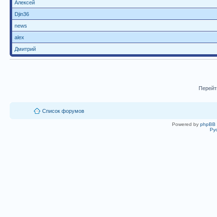
Алексей
Djin36
news
alex
Дмитрий
Перейт
Список форумов
Powered by
phpBB
Ру