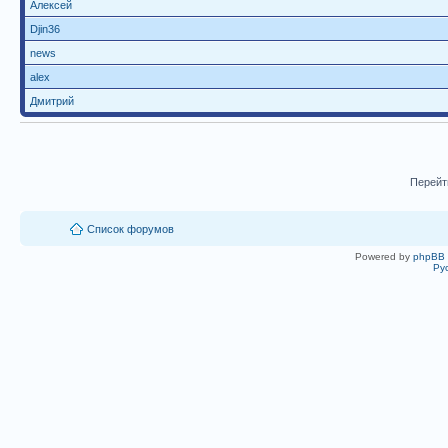
Алексей
Djin36
news
alex
Дмитрий
Перейт
Список форумов
Powered by
phpBB
Ру