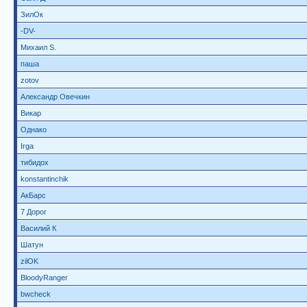
ЗилОк
-DV-
Михаил S.
паша
zotov
Александр Овечкин
Викар
Однако
Irga
тибидох
konstantinchik
АкБарс
7 Дорог
Василий К
Шатун
zilOK
BloodyRanger
bwcheck