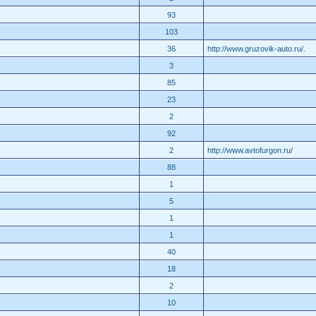
93
103
36
http://www.gruzovik-auto.ru/.
3
85
23
2
92
2
http://www.avtofurgon.ru/
88
1
5
1
1
40
18
2
10