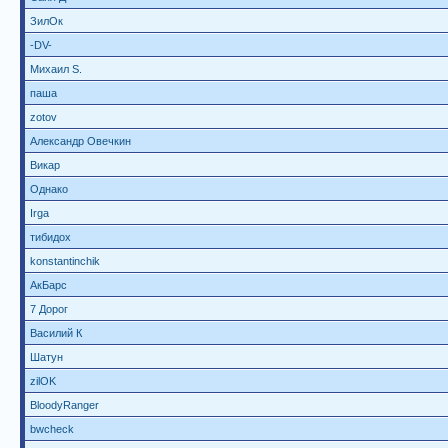
ЗилОк
-DV-
Михаил S.
паша
zotov
Александр Овечкин
Викар
Однако
Irga
тибидох
konstantinchik
АкБарс
7 Дорог
Василий К
Шатун
zilOK
BloodyRanger
bwcheck