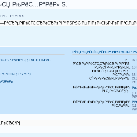
»СЏ РњРёС…Р°РёР» S.
РёС…Р°РёР» S.
РЎС‚Р°С‚РЁСЃС‚РЁРЄР° РЇРЅР»СЊР·Р
ѕР»СЊР·РѕРІР°С‚РµР»СЋ РњРёС…
Р—
07 
Р°СЂРµРіРёСЃС‚СЂРёСЂРѕРІР°РЅ:
РџРѕСЃР»РµРґРЅРµРµ
16 
РїРѕСЃРµС‰РµРЅРёРµ:
РѕРѕР±С‰РµРЅРёРµ
Р’СЃРµРіРѕ
36 
СЃРѕРѕР±С‰РµРЅРёР№:
(3
µРЅРёРµ
Рґ
РќР°РёР±РѕР»РµРµ Р°РєС‚РёРІРµРЅ
Рљ
РІ С„РѕСЂСѓРјРµ:
(1
Рї
РќР°РёР±РѕР»РµРµ Р°РєС‚РёРІРµРЅ
РЎ
РІ С‚РµРјРµ:
(1
Рї