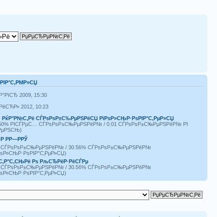
ЅРІР°С‚РΜР»СЏ
Р°РїСЂ 2009, 15:30
РёСЋР» 2012, 10:23
|
РќР°Р№С‚Рё СЃРѕРѕР±С‰РµРЅРёСЏ РїРѕР»СЊР·РѕРІР°С‚РµР»СЏ
.50% РІСЃРµС… СЃРѕРѕР±С‰РµРЅРёР№ / 0.01 СЃРѕРѕР±С‰РµРЅРёР№ РІ
РµРЅСЊ)
Р РР—РРЎ
1 СЃРѕРѕР±С‰РµРЅРёР№ / 30.56% СЃРѕРѕР±С‰РµРЅРёР№
РѕР»СЊР·РѕРІР°С‚РµР»СЏ)
С‚Р°С‚СЊРё Рѕ РљСЂРёР·РёСЃРµ
1 СЃРѕРѕР±С‰РµРЅРёР№ / 30.56% СЃРѕРѕР±С‰РµРЅРёР№
РѕР»СЊР·РѕРІР°С‚РµР»СЏ)