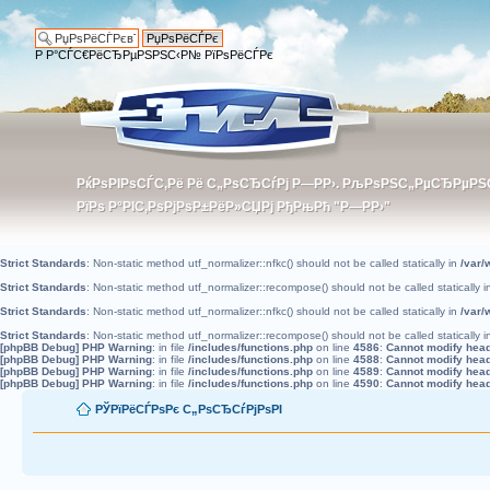
Р Р°СЃС€РёСЂРµРЅРЅС‹Р№ РїРѕРёСЃРє
РќРѕРІРѕСЃС‚Рё Рё С„РѕСЂСѓРј Р—РР›. РљРѕРЅС„РµСЂРµР
РќРѕРІРѕСЃС‚Рё Рё С„РѕСЂСѓРј Р—РР›. РљРѕРЅС„РµСЂРµР
РїРѕ Р°РІС‚РѕРјРѕР±РёР»СЏРј РђРњРћ "Р—РР›"
РїРѕ Р°РІС‚РѕРјРѕР±РёР»СЏРј РђРњРћ "Р—РР›"
Strict Standards
: Non-static method utf_normalizer::nfkc() should not be called statically in
/var/
Strict Standards
: Non-static method utf_normalizer::recompose() should not be called statically 
Strict Standards
: Non-static method utf_normalizer::nfkc() should not be called statically in
/var/
Strict Standards
: Non-static method utf_normalizer::recompose() should not be called statically 
[phpBB Debug] PHP Warning
: in file
/includes/functions.php
on line
4586
:
Cannot modify heade
[phpBB Debug] PHP Warning
: in file
/includes/functions.php
on line
4588
:
Cannot modify heade
[phpBB Debug] PHP Warning
: in file
/includes/functions.php
on line
4589
:
Cannot modify heade
[phpBB Debug] PHP Warning
: in file
/includes/functions.php
on line
4590
:
Cannot modify heade
РЎРїРёСЃРѕРє С„РѕСЂСѓРјРѕРІ