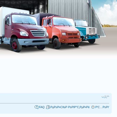
FAQ
РџРѕР»СЊР·РѕРІР°С‚РµР»Рё
Р’С…РѕРґ