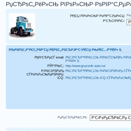
РџСЂРѕС„РёР»СЊ РїРѕР»СЊР·РѕРІР°С‚РµР
Рњ
РРјСЏ РїРѕР»СЊР·РѕРІР°С‚РµР»СЏ:
Р“СЂСѓРїРїС‹:
РЉРЅРЅС‚Р°РЄС‚РЅР°СЏ РЁРЅС„РЅСЂРЈР°С†РЁСЏ РЊРЁС…Р°РЁР» S.
РђРґСЂРµСЃ email:
РћС‚РїСЂР°РІРёС‚СЊ РїРёСЃСЊРјРѕ РїР
Р°РёР» S.
РЎР°Р№С‚:
http://www.gruzovik-auto.ru/.
Р›РёС‡РЅРѕРµ
РћС‚РїСЂР°РІРёС‚СЊ Р»РёС‡РЅРѕРµ СЃ
СЃРѕРѕР±С‰РµРЅРёРµ:
ICQ:
РћС‚РїСЂР°РІРёС‚СЊ ICQ-СЃРѕРѕР±С‰Р
РџРµСЂРµР№С‚Рё: