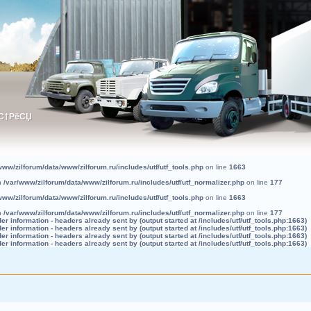
ЅС†РёСЏ
ЅС†РёСЏ
www/zilforum/data/www/zilforum.ru/includes/utf/utf_tools.php
on line
1663
in
/var/www/zilforum/data/www/zilforum.ru/includes/utf/utf_normalizer.php
on line
177
www/zilforum/data/www/zilforum.ru/includes/utf/utf_tools.php
on line
1663
in
/var/www/zilforum/data/www/zilforum.ru/includes/utf/utf_normalizer.php
on line
177
r information - headers already sent by (output started at /includes/utf/utf_tools.php:1663)
r information - headers already sent by (output started at /includes/utf/utf_tools.php:1663)
r information - headers already sent by (output started at /includes/utf/utf_tools.php:1663)
r information - headers already sent by (output started at /includes/utf/utf_tools.php:1663)