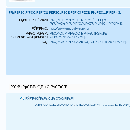
РЉРЅРЅС‚Р°РЄС‚РЅР°СЏ РЁРЅС„РЅСЂРЈР°С†РЁСЏ РЊРЁС…Р°РЁР» S.
РђРґСЂРµСЃ email:
РћС‚РїСЂР°РІРёС‚СЊ РїРёСЃСЊРјРѕ
РїРѕР»СЊР·РѕРІР°С‚РµР»СЋ РњРёС…Р°РёР» S.
РЎР°Р№С‚:
http://www.gruzovik-auto.ru/.
Р›РёС‡РЅРѕРµ
РћС‚РїСЂР°РІРёС‚СЊ Р»РёС‡РЅРѕРµ
СЃРѕРѕР±С‰РµРЅРёРµ:
СЃРѕРѕР±С‰РµРЅРёРµ
ICQ:
РћС‚РїСЂР°РІРёС‚СЊ ICQ-СЃРѕРѕР±С‰РµРЅРёРµ
РЎРїРёСЃРѕРє С„РѕСЂСѓРјРѕРІ
РќР°С€Р° РєРѕРјР°РЅРґР°
•
РЈРґР°Р»РёС‚СЊ cookies РєРѕРЅ