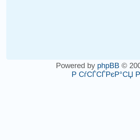
Powered by
phpBB
© 200
Р СѓСЃСЃРєР°СЏ 