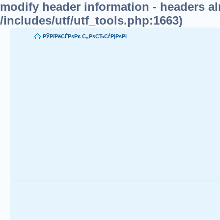
modify header information - headers alr
/includes/utf/utf_tools.php:1663)
РЎРїРёСЃРѕРє С„РѕСЂСѓРјРѕРІ