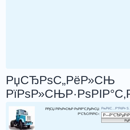
РџСЂРѕС„РёР»СЊ
РїРѕР»СЊР·РѕРІР°С
РњРёС…Р°РёР» S.
РРјСЏ РїРѕР»СЊР·РѕРІР°С‚РµР»СЏ:
Р“СЂСѓРїРїС‹: