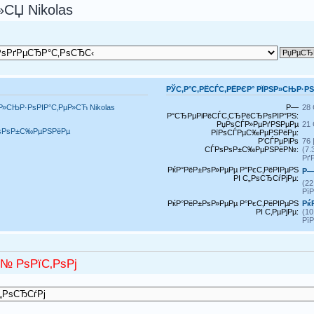
СЏ Nikolas
РЎС‚Р°С‚РЁСЃС‚РЁРЄР° РЇРЅР»СЊР·Р
Р»СЊР·РѕРІР°С‚РµР»СЋ Nikolas
Р—
28 
Р°СЂРµРіРёСЃС‚СЂРёСЂРѕРІР°РЅ:
РџРѕСЃР»РµРґРЅРµРµ
21 
РѕРѕР±С‰РµРЅРёРµ
РїРѕСЃРµС‰РµРЅРёРµ:
Р’СЃРµРіРѕ
76 
СЃРѕРѕР±С‰РµРЅРёР№:
(7
Рґ
РќР°РёР±РѕР»РµРµ Р°РєС‚РёРІРµРЅ
Р—
РІ С„РѕСЂСѓРјРµ:
(2
Рї
РќР°РёР±РѕР»РµРµ Р°РєС‚РёРІРµРЅ
Рќ
РІ С‚РµРјРµ:
(1
Рї
№ РѕРїС‚РѕРј