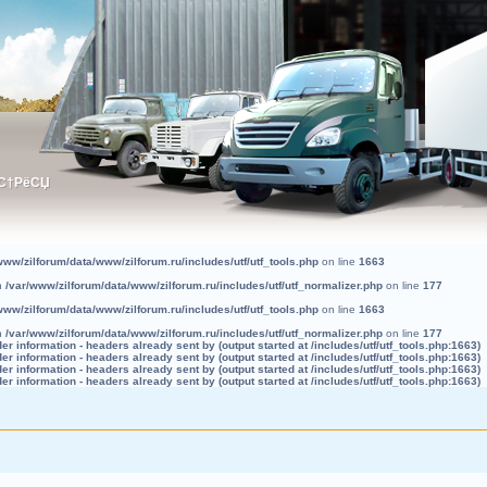
ЅС†РёСЏ
ЅС†РёСЏ
www/zilforum/data/www/zilforum.ru/includes/utf/utf_tools.php
on line
1663
in
/var/www/zilforum/data/www/zilforum.ru/includes/utf/utf_normalizer.php
on line
177
www/zilforum/data/www/zilforum.ru/includes/utf/utf_tools.php
on line
1663
in
/var/www/zilforum/data/www/zilforum.ru/includes/utf/utf_normalizer.php
on line
177
r information - headers already sent by (output started at /includes/utf/utf_tools.php:1663)
r information - headers already sent by (output started at /includes/utf/utf_tools.php:1663)
r information - headers already sent by (output started at /includes/utf/utf_tools.php:1663)
r information - headers already sent by (output started at /includes/utf/utf_tools.php:1663)