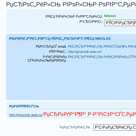
РџСЂРѕС„РёР»СЊ РїРѕР»СЊР·РѕРІР°С‚РµР»
Nikolas
РРјСЏ РїРѕР»СЊР·РѕРІР°С‚РµР»СЏ:
Р“СЂСѓРїРїС‹:
РЉРЅРЅС‚Р°РЄС‚РЅР°СЏ РЁРЅС„РЅСЂРЈР°С†РЁСЏ NIKOLAS
РђРґСЂРµСЃ email:
РћС‚РїСЂР°РІРёС‚СЊ РїРёСЃСЊРјРѕ РїРѕ
РЎР°Р№С‚:
http://gruzovik-auto.ru/
Р›РёС‡РЅРѕРµ
РћС‚РїСЂР°РІРёС‚СЊ Р»РёС‡РЅРѕРµ СЃ
СЃРѕРѕР±С‰РµРЅРёРµ:
РЏРЅРҐРЇРЁСЃСЊ
РџСЂРѕРґР°Р¶Р° Р·Р°РїС‡Р°СЃС‚РµР
http://gruzovik-auto.ru/
РџРµСЂРµР№С‚Рё: