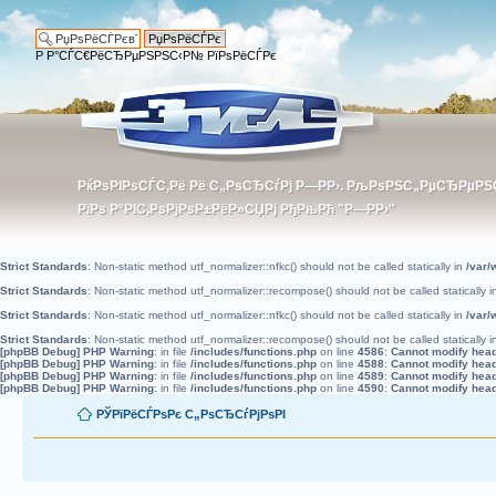
Р Р°СЃС€РёСЂРµРЅРЅС‹Р№ РїРѕРёСЃРє
РќРѕРІРѕСЃС‚Рё Рё С„РѕСЂСѓРј Р—РР›. РљРѕРЅС„РµСЂРµР
РќРѕРІРѕСЃС‚Рё Рё С„РѕСЂСѓРј Р—РР›. РљРѕРЅС„РµСЂРµР
РїРѕ Р°РІС‚РѕРјРѕР±РёР»СЏРј РђРњРћ "Р—РР›"
РїРѕ Р°РІС‚РѕРјРѕР±РёР»СЏРј РђРњРћ "Р—РР›"
Strict Standards
: Non-static method utf_normalizer::nfkc() should not be called statically in
/var/
Strict Standards
: Non-static method utf_normalizer::recompose() should not be called statically 
Strict Standards
: Non-static method utf_normalizer::nfkc() should not be called statically in
/var/
Strict Standards
: Non-static method utf_normalizer::recompose() should not be called statically 
[phpBB Debug] PHP Warning
: in file
/includes/functions.php
on line
4586
:
Cannot modify heade
[phpBB Debug] PHP Warning
: in file
/includes/functions.php
on line
4588
:
Cannot modify heade
[phpBB Debug] PHP Warning
: in file
/includes/functions.php
on line
4589
:
Cannot modify heade
[phpBB Debug] PHP Warning
: in file
/includes/functions.php
on line
4590
:
Cannot modify heade
РЎРїРёСЃРѕРє С„РѕСЂСѓРјРѕРІ