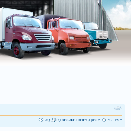
FAQ
РџРѕР»СЊР·РѕРІР°С‚РµР»Рё
Р’С…РѕРґ