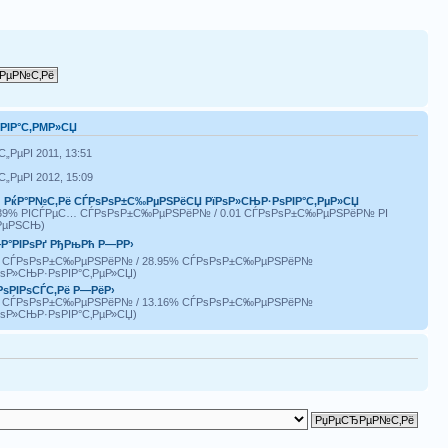
ЅРІР°С‚РΜР»СЏ
С„РµРІ 2011, 13:51
С„РµРІ 2012, 15:09
|
РќР°Р№С‚Рё СЃРѕРѕР±С‰РµРЅРёСЏ РїРѕР»СЊР·РѕРІР°С‚РµР»СЏ
.39% РІСЃРµС… СЃРѕРѕР±С‰РµРЅРёР№ / 0.01 СЃРѕРѕР±С‰РµРЅРёР№ РІ
РµРЅСЊ)
Р°РІРѕРґ РђРњРћ Р—РР›
2 СЃРѕРѕР±С‰РµРЅРёР№ / 28.95% СЃРѕРѕР±С‰РµРЅРёР№
РѕР»СЊР·РѕРІР°С‚РµР»СЏ)
РѕРІРѕСЃС‚Рё Р—РёР›
0 СЃРѕРѕР±С‰РµРЅРёР№ / 13.16% СЃРѕРѕР±С‰РµРЅРёР№
РѕР»СЊР·РѕРІР°С‚РµР»СЏ)