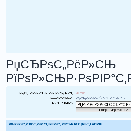
РџСЂРѕС„РёР»СЊ
РїРѕР»СЊР·РѕРІР°С‚
admin
РРјСЏ РїРѕР»СЊР·РѕРІР°С‚РµР»СЏ:
Р—РІР°РЅРёРµ:
РђРґРјРёРЅРёСЃС‚СЂР°С‚РѕСЂ
Р“СЂСѓРїРїС‹:
РЉРЅРЅС‚Р°РЄС‚РЅР°СЏ РЁРЅС„РЅСЂРЈР°С†РЁСЏ ADMIN