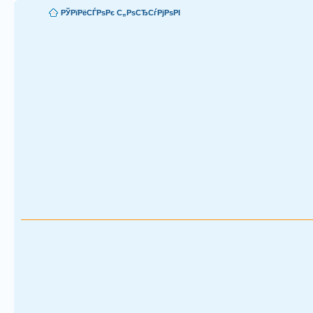
РЎРїРёСЃРѕРє С„РѕСЂСѓРјРѕРІ