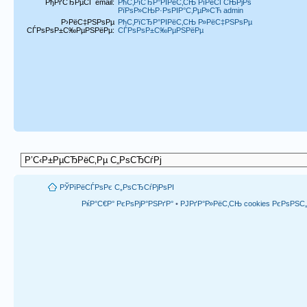
РђРґСЂРµСЃ email:
РћС‚РїСЂР°РІРёС‚СЊ РїРёСЃСЊРјРѕ
РїРѕР»СЊР·РѕРІР°С‚РµР»СЋ admin
Р›РёС‡РЅРѕРµ
РћС‚РїСЂР°РІРёС‚СЊ Р»РёС‡РЅРѕРµ
СЃРѕРѕР±С‰РµРЅРёРµ:
СЃРѕРѕР±С‰РµРЅРёРµ
РЎРїРёСЃРѕРє С„РѕСЂСѓРјРѕРІ
РќР°С€Р° РєРѕРјР°РЅРґР°
•
РЈРґР°Р»РёС‚СЊ cookies РєРѕРЅ