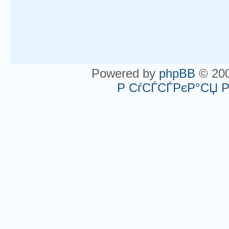
Powered by
phpBB
© 200
Р СѓСЃСЃРєР°СЏ 