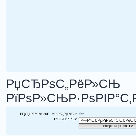
РџСЂРѕС„РёР»СЊ
РїРѕР»СЊР·РѕРІР°С‚
alex
РРјСЏ РїРѕР»СЊР·РѕРІР°С‚РµР»СЏ:
Р“СЂСѓРїРїС‹: