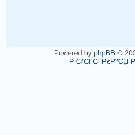
Powered by
phpBB
© 200
Р СѓСЃСЃРєР°СЏ 