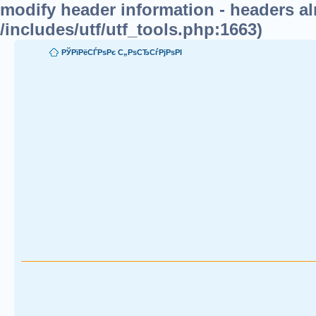
modify header information - headers alr
/includes/utf/utf_tools.php:1663)
РЎРїРёСЃРѕРє С„РѕСЂСѓРјРѕРІ