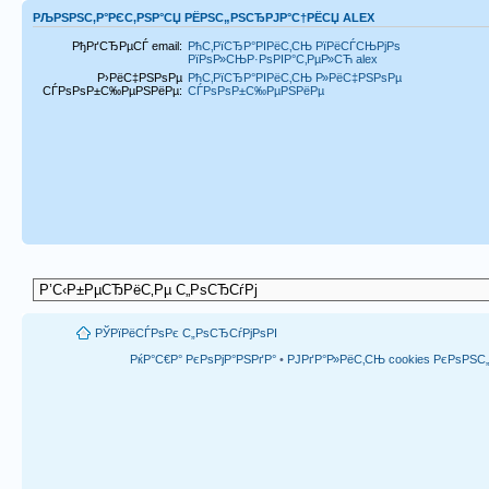
РЉРЅРЅС‚Р°РЄС‚РЅР°СЏ РЁРЅС„РЅСЂРЈР°С†РЁСЏ ALEX
РђРґСЂРµСЃ email:
РћС‚РїСЂР°РІРёС‚СЊ РїРёСЃСЊРјРѕ
РїРѕР»СЊР·РѕРІР°С‚РµР»СЋ alex
Р›РёС‡РЅРѕРµ
РћС‚РїСЂР°РІРёС‚СЊ Р»РёС‡РЅРѕРµ
СЃРѕРѕР±С‰РµРЅРёРµ:
СЃРѕРѕР±С‰РµРЅРёРµ
РЎРїРёСЃРѕРє С„РѕСЂСѓРјРѕРІ
РќР°С€Р° РєРѕРјР°РЅРґР°
•
РЈРґР°Р»РёС‚СЊ cookies РєРѕРЅ