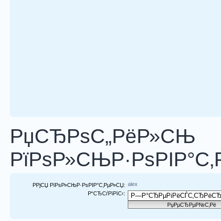
РџСЂРѕС„РёР»СЊ
РїРѕР»СЊР·РѕРІР°С‚
alex
РРјСЏ РїРѕР»СЊР·РѕРІР°С‚РµР»СЏ:
Р“СЂСѓРїРїС‹: