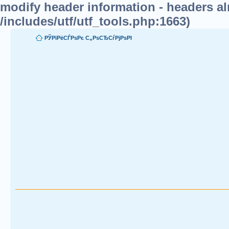
modify header information - headers alr
/includes/utf/utf_tools.php:1663)
РЎРїРёСЃРѕРє С„РѕСЂСѓРјРѕРІ