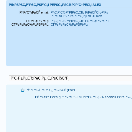
РЉРЅРЅС‚Р°РЄС‚РЅР°СЏ РЁРЅС„РЅСЂРЈР°С†РЁСЏ ALEX
РђРґСЂРµСЃ email:
РћС‚РїСЂР°РІРёС‚СЊ РїРёСЃСЊРјРѕ
РїРѕР»СЊР·РѕРІР°С‚РµР»СЋ alex
Р›РёС‡РЅРѕРµ
РћС‚РїСЂР°РІРёС‚СЊ Р»РёС‡РЅРѕРµ
СЃРѕРѕР±С‰РµРЅРёРµ:
СЃРѕРѕР±С‰РµРЅРёРµ
РЎРїРёСЃРѕРє С„РѕСЂСѓРјРѕРІ
РќР°С€Р° РєРѕРјР°РЅРґР°
•
РЈРґР°Р»РёС‚СЊ cookies РєРѕРЅ