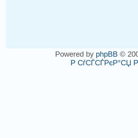
Powered by
phpBB
© 200
Р СѓСЃСЃРєР°СЏ 