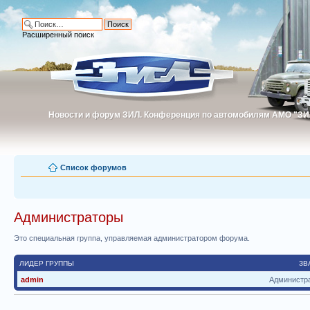
Расширенный поиск
Новости и форум ЗИЛ. Конференция по автомобилям АМО "ЗИ
Новости и форум ЗИЛ. Конференция по автомобилям АМО "З
Список форумов
Администраторы
Это специальная группа, управляемая администратором форума.
ЛИДЕР ГРУППЫ
ЗВ
admin
Администр