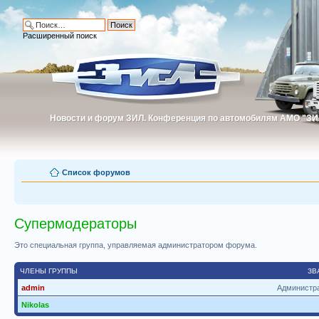
Расширенный поиск
Новости и форум ЗИЛ. Конференция по автомобилям АМО "ЗИ
Новости и форум ЗИЛ. Конференция по автомобилям АМО "З
Список форумов
Супермодераторы
Это специальная группа, управляемая администратором форума.
ЧЛЕНЫ ГРУППЫ
ЗВ
admin
Администр
Nikolas