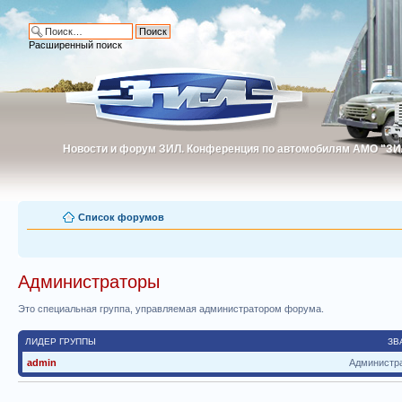
Расширенный поиск
Новости и форум ЗИЛ. Конференция по автомобилям АМО "ЗИ
Новости и форум ЗИЛ. Конференция по автомобилям АМО "З
Список форумов
Администраторы
Это специальная группа, управляемая администратором форума.
ЛИДЕР ГРУППЫ
ЗВ
admin
Администр