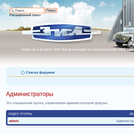
Расширенный поиск
Новости и форум ЗИЛ. Конференция по автомобилям АМО "ЗИ
Новости и форум ЗИЛ. Конференция по автомобилям АМО "З
Список форумов
Администраторы
Это специальная группа, управляемая администратором форума.
ЛИДЕР ГРУППЫ
ЗВ
admin
Администр