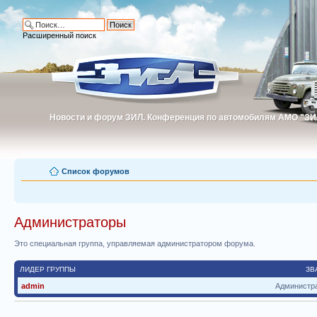
Расширенный поиск
Новости и форум ЗИЛ. Конференция по автомобилям АМО "ЗИ
Новости и форум ЗИЛ. Конференция по автомобилям АМО "З
Список форумов
Администраторы
Это специальная группа, управляемая администратором форума.
ЛИДЕР ГРУППЫ
ЗВ
admin
Администр