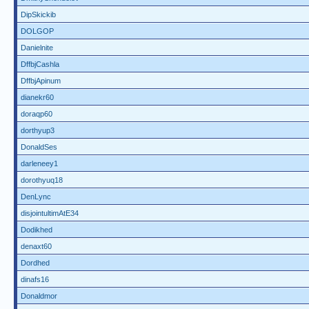
DipSkickib
DOLGOP
Danielnite
DffbjCashla
DffbjApinum
dianekr60
doraqp60
dorthyup3
DonaldSes
darleneey1
dorothyuq18
DenLync
disjointultimAtE34
Dodikhed
denaxt60
Dordhed
dinafs16
Donaldmor