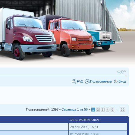
FAQ
Пользователи
Вход
Пользователей: 1397 •
Страница
1
из
56
•
...
1
2
3
4
5
56
ЗАРЕГИСТРИРОВАН
29 сен 2009, 15:51
01 фев 2010, 18:26