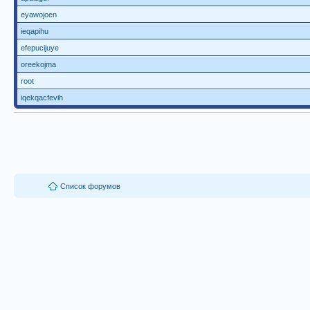
eyawojoen
ieqapihu
efepucijuye
oreekojma
root
iqekqacfevih
Список форумов