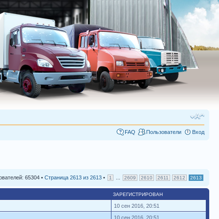
FAQ
Пользователи
Вход
ователей: 65304 •
Страница
2613
из
2613
•
...
1
2609
2610
2611
2612
2613
ЗАРЕГИСТРИРОВАН
10 сен 2016, 20:51
10 сен 2016, 20:51