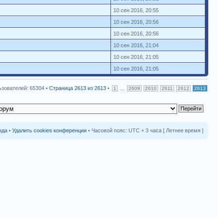
10 сен 2016, 20:55
10 сен 2016, 20:56
10 сен 2016, 20:56
10 сен 2016, 21:04
10 сен 2016, 21:05
10 сен 2016, 21:05
зователей: 65304 •
Страница
2613
из
2613
•
...
1
2609
2610
2611
2612
2613
нда
•
Удалить cookies конференции
• Часовой пояс: UTC + 3 часа [ Летнее время ]