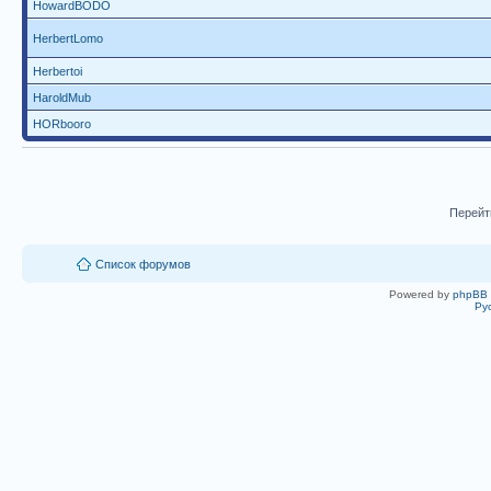
HowardBODO
HerbertLomo
Herbertoi
HaroldMub
HORbooro
Перейт
Список форумов
Powered by
phpBB
Ру