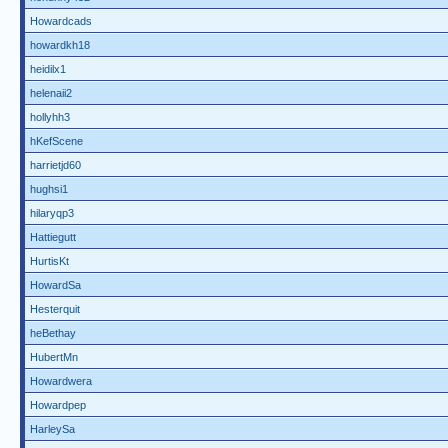
Howardcads
howardkh18
heidilx1
helenaii2
hollyhh3
hKefScene
harrietjd60
hughsi1
hilaryqp3
Hattiegutt
HurtisKt
HowardSa
Hesterquit
heBethay
HubertMn
Howardwera
Howardpep
HarleySa