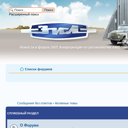
Расширенный поиск
Новости и форум ЗИЛ. Конференция по автомобилям АМО "ЗИ
Новости и форум ЗИЛ. Конференция по автомобилям АМО "З
Список форумов
Сообщения без ответов
•
Активные темы
СЛУЖЕБНЫЙ РАЗДЕЛ
О Форуме