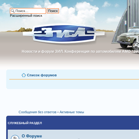
Расширенный поиск
Новости и форум ЗИЛ. Конференция по автомобилям АМО "ЗИ
Новости и форум ЗИЛ. Конференция по автомобилям АМО "З
Список форумов
Сообщения без ответов
•
Активные темы
СЛУЖЕБНЫЙ РАЗДЕЛ
О Форуме